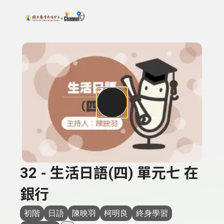
搜尋關鍵字：可輸入節目名稱、主持人或關鍵字
上方功能區塊
32 - 生活日語(四) 單元七 在
銀行
初階
日語
陳映羽
柯明良
終身學習