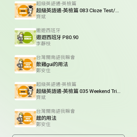
超級英語通-英檢篇
超級英語通-英檢篇 083 Cloze Test/段落填空-13
齊斌
遨遊西班牙
遨遊西班牙 P80.90
李靜枝
台灣閩南語我嘛會
歕雞gui的用法
鄭安住
超級英語通-英檢篇
超級英語通-英檢篇 035 Weekend Trip- 週末旅遊
齊斌
台灣閩南語我嘛會
趖的用法
鄭安住