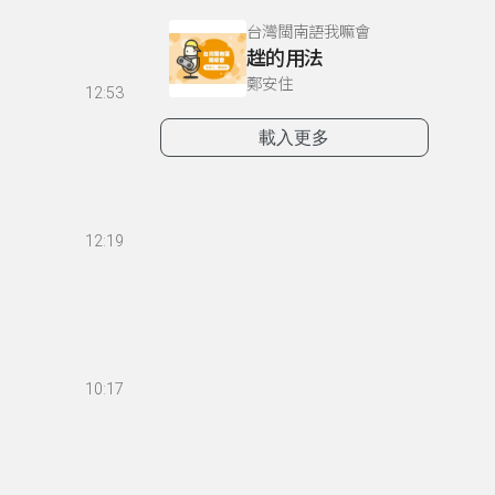
台灣閩南語我嘛會
趖的用法
鄭安住
12:53
載入更多
12:19
10:17