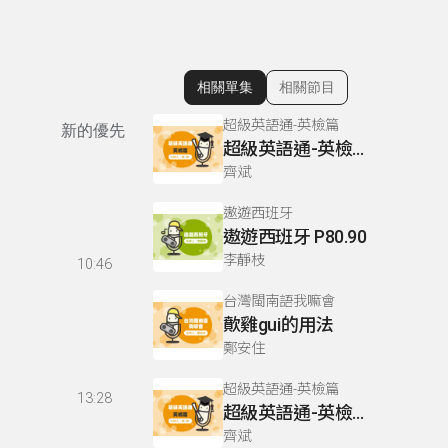
相關單集
相關節目
顯示相關單集
超級英語通-英檢篇
新的優先
超級英語通-英檢篇 083 Cloze Test/段落填空-13
齊斌
遨遊西班牙
遨遊西班牙 P80.90
李靜枝
10:46
台灣閩南語我嘛會
歕雞gui的用法
鄭安住
超級英語通-英檢篇
13:28
超級英語通-英檢篇 035 Weekend Trip- 週末旅遊
齊斌