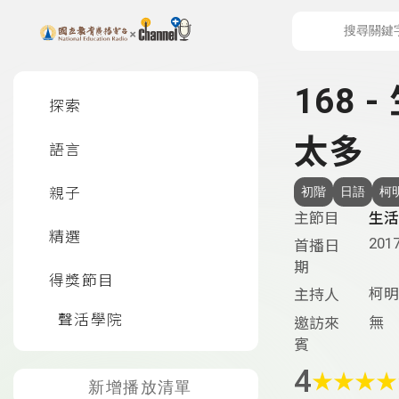
上方功能區塊
左側邊選單
168 
探索
太多
語言
親子
初階
日語
柯
主節目
生活
精選
2017
首播日
期
得獎節目
柯明
主持人
聲活學院
無
邀訪來
賓
4
★
★
★
★
新增播放清單