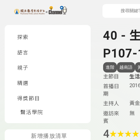
上方功能區塊
左側邊選單
40 -
探索
P107-
語言
親子
進階
越南語
主節目
生活
精選
2016
首播日
期
得獎節目
黃金
主持人
聲活學院
無
邀訪來
賓
4
★
★
★
★
新增播放清單