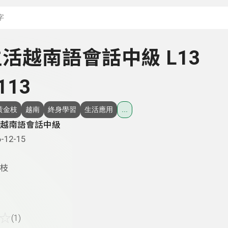
搜尋關鍵字：可輸入節
 生活越南語會話中級 L13
113
黃金枝
越南
終身學習
生活應用
...
越南語會話中級
-12-15
枝
☆
(1)