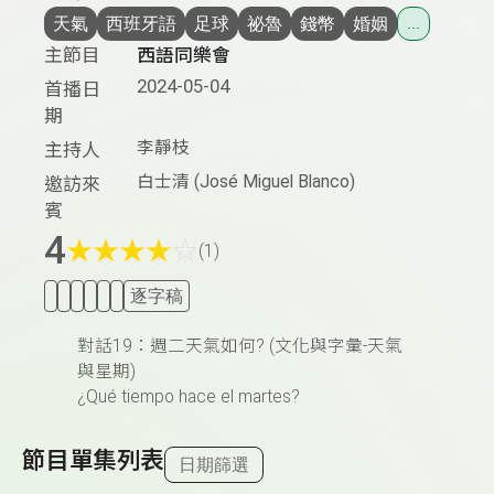
天氣
西班牙語
足球
祕魯
錢幣
婚姻
...
主節目
西語同樂會
2024-05-04
首播日
期
李靜枝
主持人
白士清 (José Miguel Blanco)
邀訪來
賓
4
★
★
★
★
☆
(1)
逐字稿
對話19：週二天氣如何? (文化與字彙-天氣
與星期)
¿Qué tiempo hace el martes?
節目單集列表
日期篩選