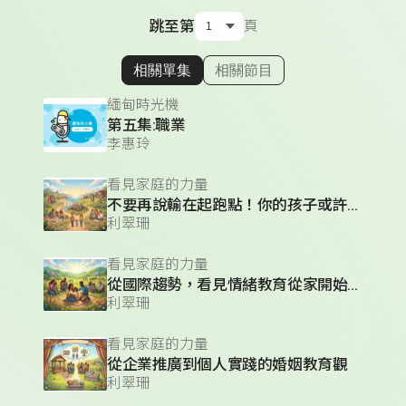
跳至第
頁
相關單集
相關節目
顯示相關單集
緬甸時光機
第五集:職業
李惠玲
看見家庭的力量
不要再說輸在起跑點！你的孩子或許只想要漫步
利翠珊
看見家庭的力量
從國際趨勢，看見情緒教育從家開始的重要性
利翠珊
看見家庭的力量
從企業推廣到個人實踐的婚姻教育觀
利翠珊