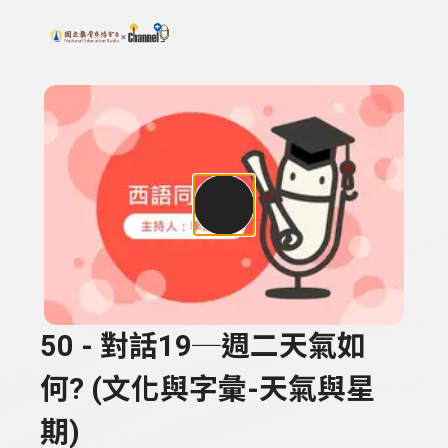
搜尋關鍵字：可輸入節目名稱、主持人或關鍵字
上方功能區塊
50 - 對話19─週二天氣如
何? (文化與字彙-天氣與星
期)