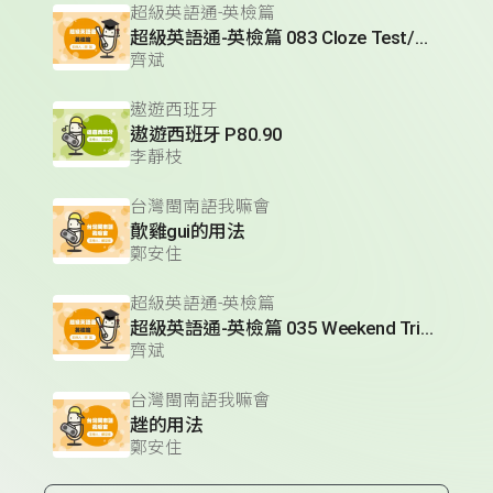
超級英語通-英檢篇
超級英語通-英檢篇 083 Cloze Test/段落填空-13
齊斌
遨遊西班牙
遨遊西班牙 P80.90
李靜枝
台灣閩南語我嘛會
歕雞gui的用法
鄭安住
超級英語通-英檢篇
超級英語通-英檢篇 035 Weekend Trip- 週末旅遊
齊斌
台灣閩南語我嘛會
趖的用法
鄭安住