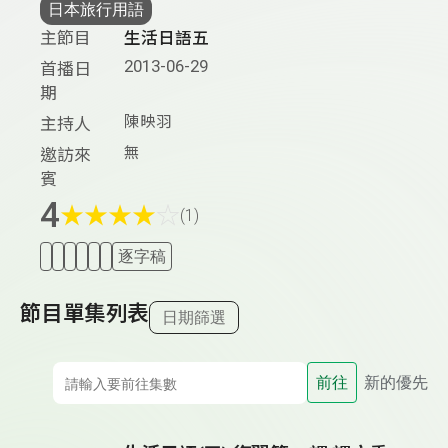
日本旅行用語
主節目
生活日語五
2013-06-29
首播日
期
陳映羽
主持人
無
邀訪來
賓
4
★
★
★
★
☆
(1)
逐字稿
節目單集列表
日期篩選
前往
新的優先