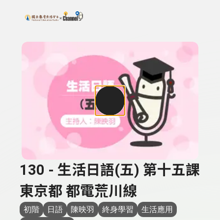
搜尋關鍵字：可輸入節目名稱、主持人或關鍵字
上方功能區塊
130 - 生活日語(五) 第十五課
東京都 都電荒川線
初階
日語
陳映羽
終身學習
生活應用