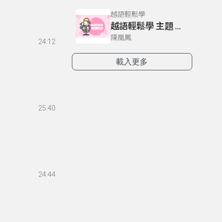
越語輕鬆學
越語輕鬆學 主題 雙母音之拼音：由2個母音組成
陳凰鳳
24:12
載入更多
25:40
24:44