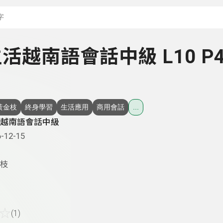
搜尋關鍵字：可輸入節
 生活越南語會話中級 L10 P4
黃金枝
終身學習
生活應用
商用會話
...
越南語會話中級
-12-15
枝
☆
(1)