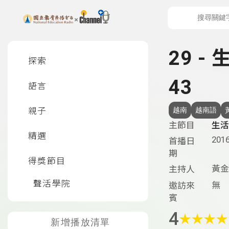
上方功能區塊
左側邊選單
29 -
探索
43
語言
親子
越南
越南語
主節目
生活
精選
2016
首播日
期
得獎節目
黃金
主持人
聲活學院
無
邀訪來
賓
4
★
★
★
★
新增播放清單