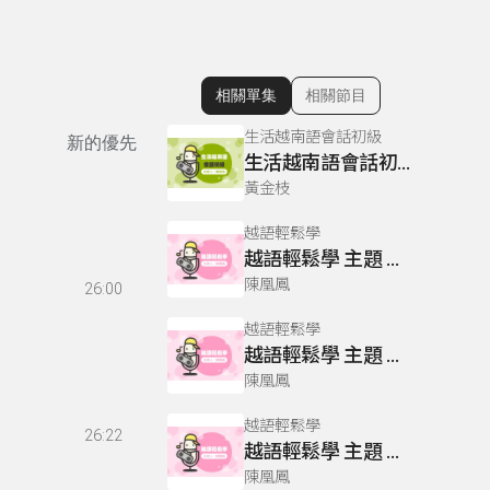
相關單集
相關節目
顯示相關單集
生活越南語會話初級
新的優先
生活越南語會話初級 P42-44
黃金枝
越語輕鬆學
越語輕鬆學 主題 多母音oa與尾音之拼音
陳凰鳳
26:00
越語輕鬆學
越語輕鬆學 主題 交通工具
陳凰鳳
越語輕鬆學
26:22
越語輕鬆學 主題 發音基礎 :29個字母
陳凰鳳