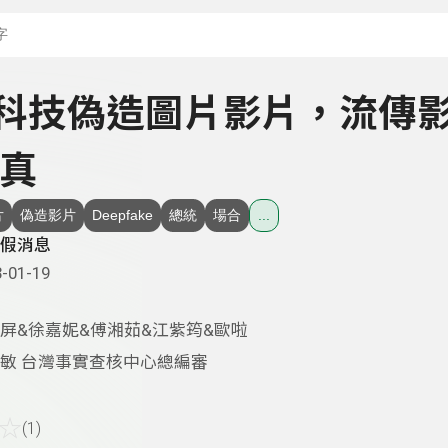
搜尋關鍵字：可輸入節
 - 科技偽造圖片影片，流傳
真
片
偽造影片
Deepfake
總統
場合
...
假消息
-01-19
屏&徐嘉妮&傅湘茹&江紫筠&歐啦
敏 台灣事實查核中心總編審
☆
(1)