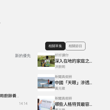
？
相關單集
相關節目
顯示相關單集
好好讀你
新的優先
深入在地的家庭之旅-島內散步
洪敦明
新聞真假掰
中國「天眼」滲透臺灣！「貼牌」陸製監視器遍布台灣街頭，隱私全都露？新科技越炫越好「賣」？
黃兆徽
用廚餘養
新聞真假掰
14:14
哪些人格特質最容易成為假訊息的受害者？如何破解資訊戰的陰謀!