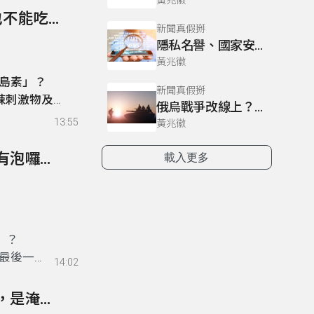
黃兆徽
322- 網傳「打完流感疫苗後，4週內不能麻醉，也不能吃海鮮、辛辣刺激物及飲酒」？
新聞真假掰
隱私名譽、國家安全與言論自由的拔河？人權律師背景的政務委員如何協助台灣政府與民間因應假訊息？
黃兆徽
島素」？
新聞真假掰
辣刺激物及飲
俄烏戰爭改線上？假訊息滿天飛 臺灣人必須看懂的「資訊戰」
13:55
黃兆徽
321- 網傳影片「台南洗光電板都只用清水洗就會有泡囉」？
載入更多
」
？
最後一
14:02
320- 網傳「花蓮光復鄉洪流是從砂石場破口灌入，是淹水真凶」？