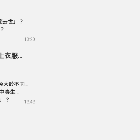
症去世」？
？
13:20
319- 網傳「水災後會孳生鉤端螺旋體，救災後身上衣服丟掉不要了」？
免大於不同意
中毒生
」？
13:43