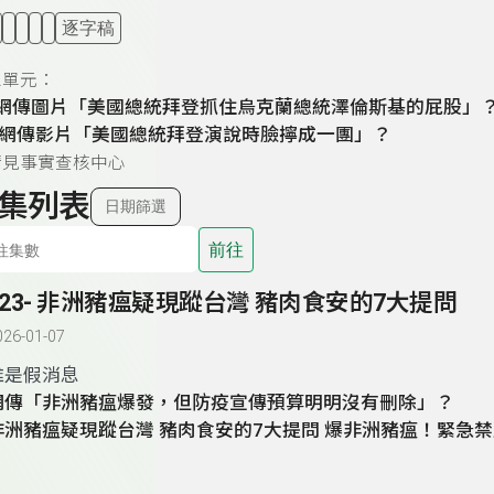
逐字稿
息單元：
網傳圖片「美國總統拜登抓住烏克蘭總統澤倫斯基的屁股」
網傳影片「美國總統拜登演說時臉擰成一團」？
請見事實查核中心
集列表
日期篩選
前往
323- 非洲豬瘟疑現蹤台灣 豬肉食安的7大提問
026-01-07
誰是假消息
網傳「非洲豬瘟爆發，但防疫宣傳預算明明沒有刪除」？
非洲豬瘟疑現蹤台灣 豬肉食安的7大提問
爆非洲豬瘟！緊急禁
豬，全台廚餘去化面臨挑戰