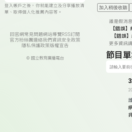
登入帳戶之後，你就能建立及分享播放清
加入稍後收聽
單、取得個人化推薦內容等。
誰是假消
【錯誤】
回官網
常見問題
網站導覽
RSS訂閱
【錯誤】
官方粉絲團
連絡我們
資訊安全政策
更多資訊
隱私保護政策
版權宣告
節目單
© 國立教育廣播電台
2