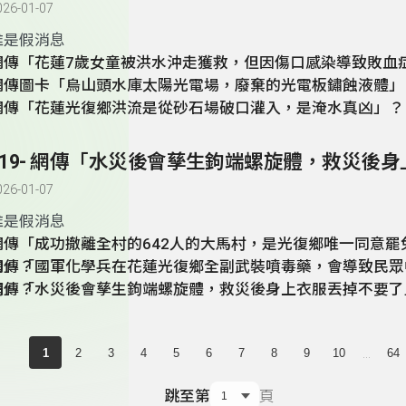
026-01-07
誰是假消息
網傳「花蓮7歲女童被洪水沖走獲救，但因傷口感染導致敗血
網傳圖卡「烏山頭水庫太陽光電場，廢棄的光電板鏽蝕液體」
網傳「花蓮光復鄉洪流是從砂石場破口灌入，是淹水真凶」？
026-01-07
誰是假消息
網傳「成功撤離全村的642人的大馬村，是光復鄉唯一同意罷
的」？
網傳「國軍化學兵在花蓮光復鄉全副武裝噴毒藥，會導致民眾
病」？
網傳「水災後會孳生鉤端螺旋體，救災後身上衣服丟掉不要了
...
1
2
3
4
5
6
7
8
9
10
64
跳至第
頁