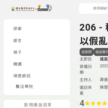
上方功能區塊
左側邊選單
206
探索
以假亂
語言
親子
假新聞
偽造圖
主節目
誰是
精選
2023
首播日
期
得獎節目
蕭曼
主持人
聲活學院
陳慧
邀訪來
賓
4
★
★
★
★
新增播放清單