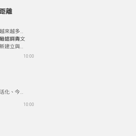
的距離
越來越多的
份認同與文
勵這群青年
新建立與部
10:00
活化、今秋
與青年力量
10:00
、地方實作
是真正走進