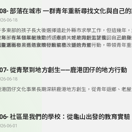
308- 部落在城市 一群青年重新尋找文化與自己
026-06-18
許多東部的孩子長大後選擇遠赴外縣市求學工作，但這幾年，
青年，在某個年紀決定「返鄉」，或是開始渴望找回自己的身
教育部青年發展署推動的「永續共好地方創生計畫」，正是鼓
化根源。
從生活出發，透過實際行動累積改變的力量。
而臺東縣布農青年永續發展協會，透過青聚行動，帶領青年重
落的連結。
307- 從青聚到地方創生——鹿港囝仔的地方行動
026-06-18
鹿港囝仔文化事業長期深耕鹿港地方創生，從青年返鄉、老屋
藝術節，到地方生活與青年培力等行動，都讓人看見地方文化
結合的可能性。尤其在「青聚點」相關計畫中，透過實際走讀
與青年交流，讓更多年輕人理解「地方創生」不只是口號，而
306- 社區是我們的學校：從龜山出發的教育實驗
地方生活的一種方式。
026-06-01