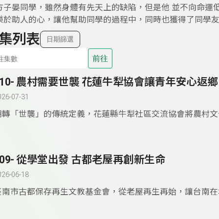
方子晏同學，雖然身體有先天上的缺陷，但是他 並不向命運
樂於助人的心，讓他幫助同學的過程中，同時也獲得了
集列表
日期篩選
前往
310- 農村需要世襲 花蓮牛犁協會讓青年安心返鄉
026-07-31
翻轉「世襲」的傳統定義，花蓮縣牛犁社區交流協會將農村文
感及在地事業「代代相傳」，讓「返鄉務農」不再是「混不好
而是「為家鄉盡心力」的榮耀。
309- 從學堂出發 古都老屋再創新生命
026-06-18
臺南市古都保存再生文教基金會，從老屋再生再始，讓台南在
重獲新生命，如今基金會希望將這份使命向下延伸，和在地的
作，希望讓學生認識老屋的價值及意義，同時培養新一代的人