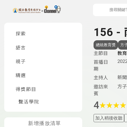
上方功能區塊
左側邊選單
156
探索
總統教育獎
方
語言
主節目
教育
2022
親子
首播日
期
精選
新聞
主持人
方子
邀訪來
得獎節目
賓
聲活學院
4
★
★
★
★
加入稍後收聽
新增播放清單