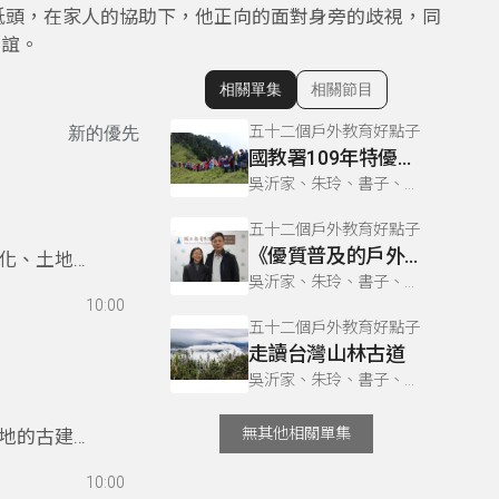
低頭，在家人的協助下，他正向的面對身旁的歧視，同
同學友誼。
相關單集
相關節目
顯示相關單集
五十二個戶外教育好點子
新的優先
國教署109年特優教案-新竹光武國中「空中的島嶼」
吳沂家、朱玲、書子、巫巴克、書勤
五十二個戶外教育好點子
《優質普及的戶外教育》
化、土地情
吳沂家、朱玲、書子、巫巴克、書勤
」的恥辱，
10:00
五十二個戶外教育好點子
走讀台灣山林古道
吳沂家、朱玲、書子、巫巴克、書勤
無其他相關單集
地的古建築
國中小學合
10:00
才。