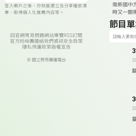
南新國中
登入帳戶之後，你就能建立及分享播放清
時又一顆
單、取得個人化推薦內容等。
節目單
回官網
常見問題
網站導覽
RSS訂閱
官方粉絲團
連絡我們
資訊安全政策
隱私保護政策
版權宣告
© 國立教育廣播電台
2
2