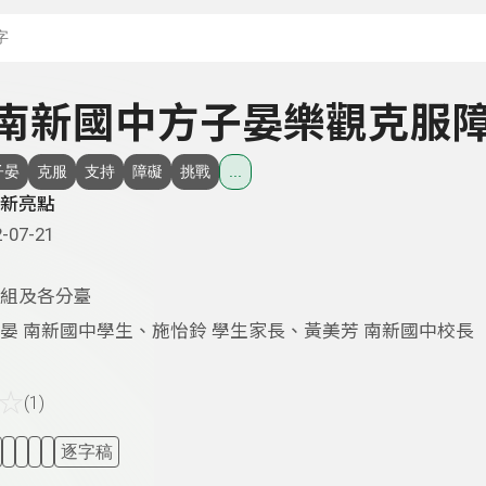
搜尋關鍵字：可輸入節
 - 南新國中方子晏樂觀克服
子晏
克服
支持
障礙
挑戰
...
新亮點
-07-21
組及各分臺
晏 南新國中學生、施怡鈴 學生家長、黃美芳 南新國中校長
☆
(1)
逐字稿