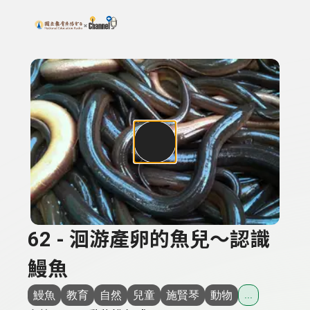
搜尋關鍵字：可輸入節目名稱、主持人或關鍵字
上方功能區塊
62 - 洄游產卵的魚兒～認識
鰻魚
鰻魚
教育
自然
兒童
施賢琴
動物
...