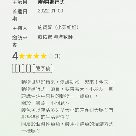
主節目
i動物進行式
2022-01-09
首播日
期
施賢琴（小茱姐姐）
主持人
戴佑安 海洋教師
邀訪來
賓
4
★
★
★
★
☆
(1)
逐字稿
動物世界好精采，愛護動物一起來！今天「
i
動物進行式」節目，要帶著大、小朋友一起
認識生活中常見的動物－「鰻魚」。
關於「
鰻魚」小問題～
鰻魚可以存活多久？大小的差異很大嗎？有
那些特別的生活習性？
同屬於洄游性魚類，鰻魚和鮭魚的洄游方式
一樣嗎？