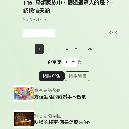
116- 鳥類家族中，展翅最驚人的是？--
認識信天翁
2026-01-15
33:31
...
1
2
3
4
5
24
跳至第
頁
相關單集
相關節目
顯示相關單集
賽恩思遊樂園
方便生活的好幫手～塑膠
賽恩思遊樂園
味道的秘密-酒是怎麼來的?