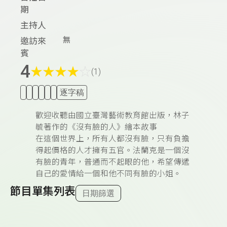
期
主持人
無
邀訪來
賓
4
★
★
★
★
☆
(1)
逐字稿
歡迎收聽由國立臺灣藝術教育館出版，林子
毓著作的《沒有臉的人》繪本故事
在這個世界上，所有人都沒有臉，只有負擔
得起價格的人才擁有五官。法蘭克是一個沒
有臉的青年，普通而不起眼的他，希望傳遞
自己的愛情給一個和他不同有臉的小姐。
節目單集列表
日期篩選