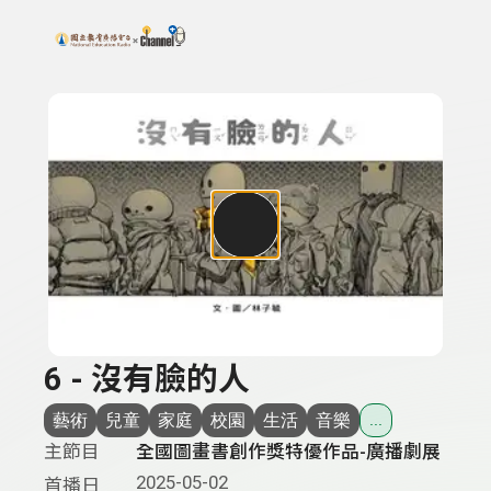
搜尋關鍵字：可輸入節目名稱、主持人或關鍵字
上方功能區塊
6 - 沒有臉的人
藝術
兒童
家庭
校園
生活
音樂
...
主節目
全國圖畫書創作獎特優作品-廣播劇展
2025-05-02
首播日