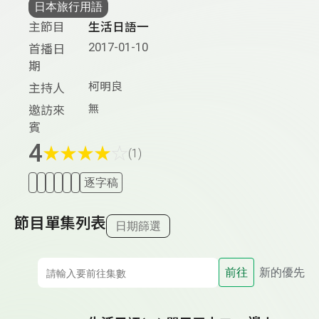
日本旅行用語
主節目
生活日語一
2017-01-10
首播日
期
柯明良
主持人
無
邀訪來
賓
4
★
★
★
★
☆
(1)
逐字稿
節目單集列表
日期篩選
前往
新的優先