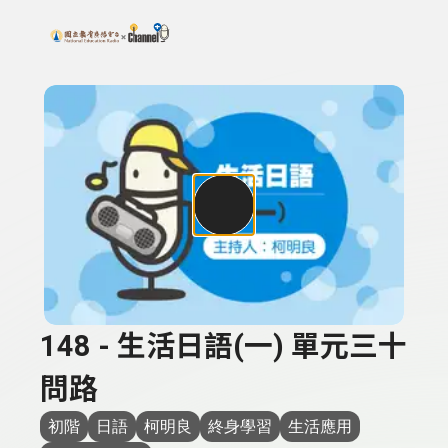
搜尋關鍵字：可輸入節目名稱、主持人或關鍵字
上方功能區塊
148 - 生活日語(一) 單元三十
問路
初階
日語
柯明良
終身學習
生活應用