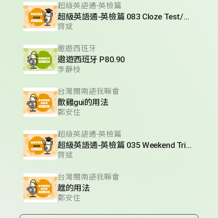
超級英語通-英檢篇
超級英語通-英檢篇 083 Cloze Test/段落填空-13
齊斌
遨遊西班牙
遨遊西班牙 P80.90
李靜枝
台灣閩南語我嘛會
歕雞gui的用法
鄭安住
超級英語通-英檢篇
超級英語通-英檢篇 035 Weekend Trip- 週末旅遊
齊斌
台灣閩南語我嘛會
趖的用法
鄭安住