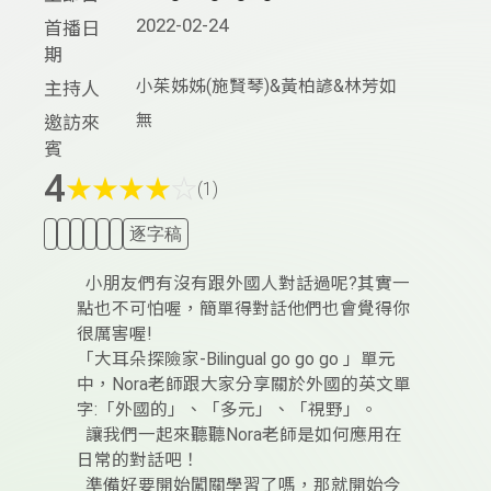
2022-02-24
首播日
期
小茱姊姊(施賢琴)&黃柏諺&林芳如
主持人
無
邀訪來
賓
4
★
★
★
★
☆
(1)
逐字稿
小朋友們有沒有跟外國人對話過呢?其實一
點也不可怕喔，簡單得對話他們也會覺得你
很厲害喔!
「大耳朵探險家-Bilingual go go go 」單元
中，Nora老師跟大家分享關於外國的英文單
字:「外國的」、「多元」、「視野」。
讓我們一起來聽聽Nora老師是如何應用在
日常的對話吧！
準備好要開始闖關學習了嗎，那就開始今