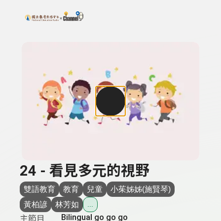
搜尋關鍵字：可輸入節目名稱、主持人或關鍵字
上方功能區塊
24 - 看見多元的視野
雙語教育
教育
兒童
小茱姊姊(施賢琴)
黃柏諺
林芳如
...
Bilingual go go go
主節目