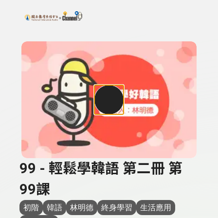
搜尋關鍵字：可輸入節目名稱、主持人或關鍵字
上方功能區塊
99 - 輕鬆學韓語 第二冊 第
99課
初階
韓語
林明德
終身學習
生活應用