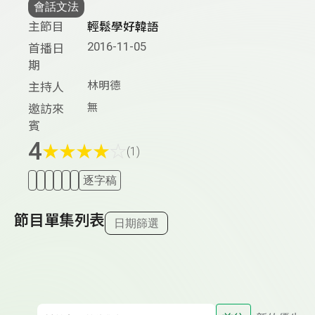
會話文法
主節目
輕鬆學好韓語
2016-11-05
首播日
期
林明德
主持人
無
邀訪來
賓
4
★
★
★
★
☆
(1)
逐字稿
節目單集列表
日期篩選