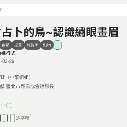
搜尋關鍵字：可輸入節
- 會占卜的鳥~認識繡眼畫眉
自然
兒童
施賢琴
動物
...
物進行式
-03-28
琴（小茱姐姐）
麟 臺北市野鳥協會理事長
☆
(1)
逐字稿