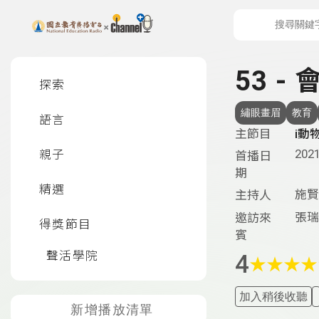
上方功能區塊
左側邊選單
53 
探索
繡眼畫眉
教育
語言
主節目
i動
2021
親子
首播日
期
精選
施賢
主持人
張瑞
邀訪來
得獎節目
賓
聲活學院
4
★
★
★
★
加入稍後收聽
新增播放清單