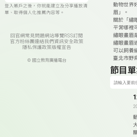
動物世界
登入帳戶之後，你就能建立及分享播放清
眉」。
單、取得個人化推薦內容等。
關於「繡
平常哪裡
繡眼畫眉
回官網
常見問題
網站導覽
RSS訂閱
官方粉絲團
連絡我們
資訊安全政策
繡眼畫眉
隱私保護政策
版權宣告
可以飼養
臺北市野
© 國立教育廣播電台
節目單
2