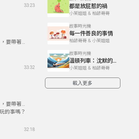
33:23
都是放屁惹的禍
小茱姐姐 & 柏諺哥哥
故事時光機
每一件善良的事情
柏諺哥哥 & 小茱姐姐
目，要帶著
故事時光機
溫頓列車：沈默的英雄和他拯救的孩子
33:32
小茱姐姐 & 柏諺哥哥
載入更多
目，要帶著
玩的事嗎？
32:18