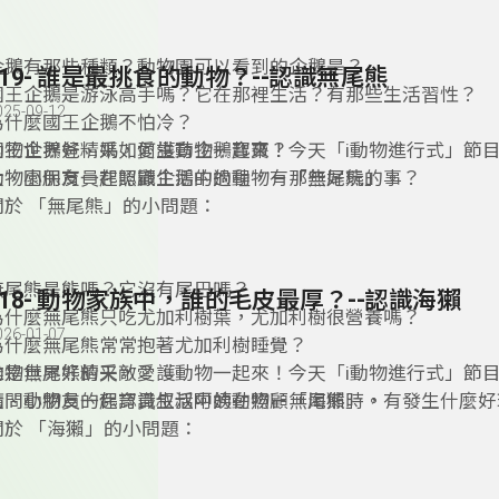
企鵝有那些種類？動物園可以看到的企鵝是？
119- 誰是最挑食的動物？--認識無尾熊
國王企鵝是游泳高手嗎？它在那裡生活？有那些生活習性？
025-09-12
為什麼國王企鵝不怕冷？
國王企鵝爸、媽如何生育企鵝寶寶？
動物世界好精采，愛護動物一起來！今天「i動物進行式」節
動物園保育員在照顧企鵝的過程，有那些好玩的事？
大、小朋友一起認識生活中的動物－「無尾熊」。
關於 「無尾熊」的小問題：
無尾熊是熊嗎？它沒有尾巴嗎？
118- 動物家族中，誰的毛皮最厚？--認識海獺
為什麼無尾熊只吃尤加利樹葉，尤加利樹很營養嗎？
026-01-07
為什麼無尾熊常常抱著尤加利樹睡覺？
誰是無尾熊的天敵？
動物世界好精采，愛護動物一起來！今天「i動物進行式」節
請問動物員的保育員叔叔阿姨在照顧無尾熊時，有發生什麼好
大、小朋友一起認識生活中的動物－「海獺」。
關於 「海獺」的小問題：