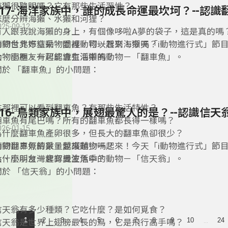
海獺很聰明嗎？它有那些生活習性？
117- 海洋家族中，誰的成長命運最坎坷？--認識
怎麼分辨海獺、水獺和河狸？
025-09-12
有人跟我說海獺的身上，有個像哆啦A夢的袋子，這是真的嗎
請問台北市立動物園裡，可以看到海獺嗎？
動物世界好精采，愛護動物一起來！今天「i動物進行式」節
動物園裡，有可能會有海獺嗎？
大、小朋友一起認識生活中的動物－「翻車魚」。
關於 「翻車魚」的小問題：
在那裡可以看到翻車魚？有那些生活特性？
116- 鳥類家族中，展翅最驚人的是？--認識信天
翻車魚有尾巴嗎？所有的翻車魚都長得一樣嗎？
026-01-15
為什麼翻車魚產卵很多，但長大的翻車魚卻很少？
請問翻車魚的數量越來越少嗎？
動物世界好精采，愛護動物一起來！今天「i動物進行式」節
為什麼叫台灣會有曼波魚季？
大、小朋友一起認識生活中的動物－「信天翁」。
關於 「信天翁」的小問題：
信天翁有多少種類？它吃什麼？是如何覓食？
...
1
2
3
4
5
6
7
8
9
10
24
信天翁是世界上翅膀最長的鳥，它是飛行高手嗎？