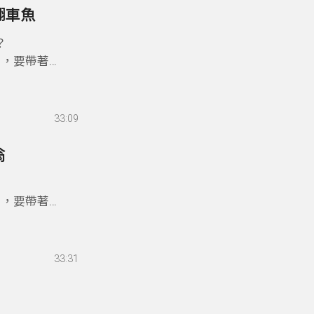
翻車魚
？
目，要帶著
33:09
翁
目，要帶著
33:31