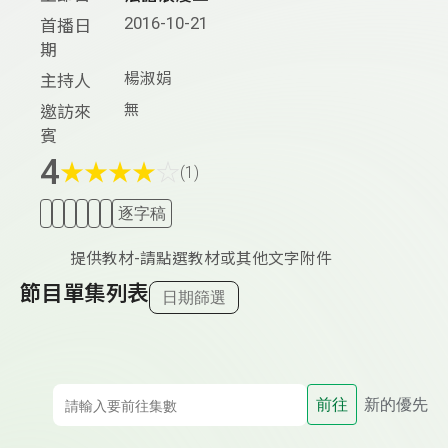
2016-10-21
首播日
期
楊淑娟
主持人
無
邀訪來
賓
4
★
★
★
★
☆
(1)
逐字稿
提供教材-請點選教材或其他文字附件
節目單集列表
日期篩選
前往
新的優先