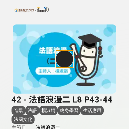
搜尋關鍵字：可輸入節目名稱、主持人或關鍵字
上方功能區塊
42 - 法語浪漫二 L8 P43-44
進階
法語
楊淑娟
終身學習
生活應用
法國文化
主節目
法語浪漫二