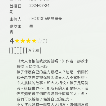
2024-03-24
首播日
期
小茱姐姐&柏諺哥哥
主持人
無
邀訪來
賓
4
★
★
★
★
☆
(1)
逐字稿
《大人會相信我說的話嗎？》作者：娜歐米
杭特 大穎文化出版
孩子保護自己的能力哪裡來？這是一個關於
孩子原本需要被保護卻遭受大人不當對待，
令人震撼的故事。和大人相較，孩子是弱勢
者。這個世界不可能所有的人都是好人，我
們不知道孩子何時會遇到什麼樣的人，但，
我們可以給孩子保護自己的能力。
小女孩說她有一個有大人朋友，這個朋友會