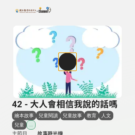
搜尋關鍵字：可輸入節目名稱、主持人或關鍵字
上方功能區塊
42 - 大人會相信我說的話嗎
繪本故事
兒童閱讀
兒童故事
教育
人文
兒童
...
主節目
故事時光機