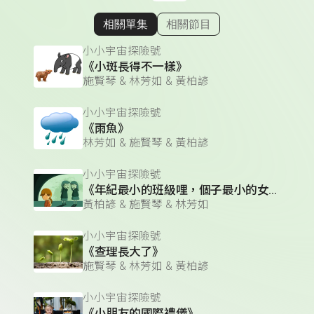
相關單集
相關節目
顯示相關單集
小小宇宙探險號
《小斑長得不一樣》
施賢琴 & 林芳如 & 黃柏諺
小小宇宙探險號
《雨魚》
林芳如 & 施賢琴 & 黃柏諺
小小宇宙探險號
《年紀最小的班級哩，個子最小的女孩》
黃柏諺 & 施賢琴 & 林芳如
小小宇宙探險號
《查理長大了》
施賢琴 & 林芳如 & 黃柏諺
小小宇宙探險號
《小朋友的國際禮儀》