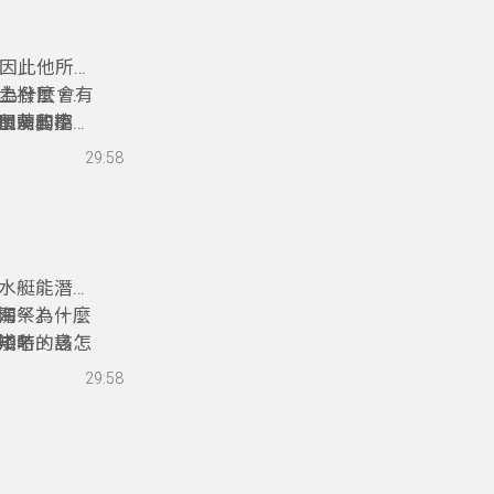
，因此他所設
。為什麼會有
土撥鼠，在
鼠需要挖
最萌的寵
朋友和小朋
元，邀請八
29:58
水艇能潛水
關，為什麼
海祭」，也
淺時，該怎
知名的島
中午
佑安，帶著
29:58