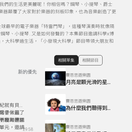
我們的生活更美麗呢！你相信嗎？鋼琴、小提琴、爵士
樂器顛覆了大家對於樂器的刻板印象，也為音樂創造了更
全球最早的電子樂器「特雷門琴」，這種琴演奏時就像隔
鋼琴、小提琴…又是如何發聲的？本集節目邀請科學x博
過，大科學過生活，「小發現大科學」節目帶領大朋友和
相關單集
相關節目
顯示相關單集
新的優先
賽恩思遊樂園
月亮是顆光滑的星球嗎？
賽恩思遊樂園
紀就有貝類
為什麼我們聽得到聲音?
點子，蓋了
常會做出令
？台灣常見
不曉，連國
朋友和小朋
單元，邀請
賽恩思遊樂園
29:58