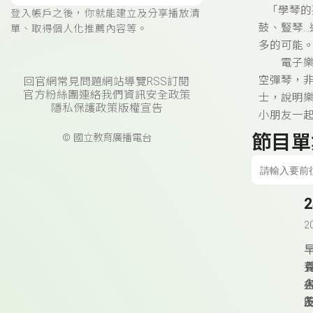
「學琴的
登入帳戶之後，你就能建立及分享播放清
鼓、豎琴
單、取得個人化推薦內容等。
多的可能
電子樂器
空彈琴，
回官網
常見問題
網站導覽
RSS訂閱
官方粉絲團
連絡我們
資訊安全政策
士，說明
隱私保護政策
版權宣告
小朋友一
節目單
© 國立教育廣播電台
2