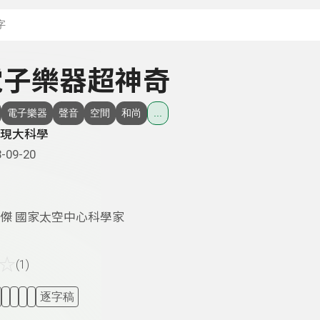
搜尋關鍵字：可輸入節
- 電子樂器超神奇
電子樂器
聲音
空間
和尚
...
現大科學
-09-20
傑 國家太空中心科學家
☆
(1)
逐字稿