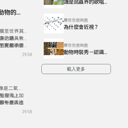
誰是昆蟲界的歌唱大王？
255- 為視障朋友指引方向的導盲帽，來自於那種動物的靈感？
賽恩思遊樂園
為什麼會近視？
廣至世界其
多的輔具，
謝之意，教
，完全不會
生死關頭，
朋友和小朋
賽恩思遊樂園
動物時裝秀－認識動物身上的斑紋
蝙蝠在黑夜
29:58
友嗎？「科
友一起認識
載入更多
像是二氧化
船在海上加
產生變化，帆
敷一層人造
卻有奇蹟出
中午
有關嗎？海
29:58
洋教師戴佑