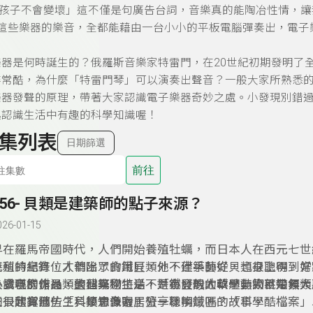
孩子不會變壞」這不僅是句廣告台詞，音樂真的能陶冶性情，讓
…這些樂器的樂音，全都能藉由一台小小的平板電腦彈奏出，電子
。
是何時誕生的？
俄羅斯音樂家特雷門，在20世紀初期發明了
非常酷，為什麼「特雷門琴」可以演奏出聲音？一般大家所熟悉的
樂器發聲的原理，帶著大家認識電子樂器奇妙之處。小發現別錯
起認識生活中有趣的科學知識喔！
集列表
日期篩選
前往
256- 貝類是建築師的點子來源？
026-01-15
早在羅馬帝國時代，人們開始養殖牡蠣，而日本人在西元七世
養殖的紀錄，人們除了食用貝類外，建築師從貝類身上得到好
克利特島有位才華出眾的鐵匠，他不僅手藝好，也很聰明，常
各式各樣仿貝類的建築物，是不是有貝殻的軟體動物就是貝類
人讚嘆的作品，整個克利特島，對鐵匠的才華，無人不知無人
小發現別錯過，大科學過生活，「小發現大科學」節目帶領大
的貝類有那些？貝類會像寄居蟹一樣換殻嗎？「科學酷檔案」
王很欣賞他，「科學思多力」分享聰明鐵匠的故事。
友一起認識仿生科技知識喔！