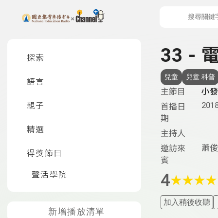
上方功能區塊
左側邊選單
33 
探索
兒童
兒童 科普
語言
主節目
小發
2018
親子
首播日
期
精選
主持人
蕭俊
邀訪來
得獎節目
賓
聲活學院
4
★
★
★
★
加入稍後收聽
新增播放清單