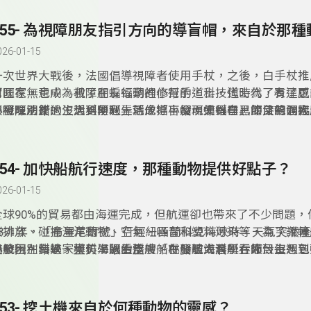
台北市海洋教師戴佑安，帶著大小朋友一起認識貝類。
026-01-15
一次世界大戰後，法國倡導視障者使用手杖，之後，白手杖推
它國家，也成為視障朋友行動的小幫手，科技代時代，有了更
阿旺在無意中，救了在蝙蝠洞裡修行的道士，道士為了表達感
讓視障朋友的生活更便利，就像導盲帽。蝙蝠在黑漆漆的洞裡
了阿旺法術，沒想到阿旺弄巧成拙，反而使得自己的父親面臨
小發現別錯過，大科學過生活，「小發現大科學」節目帶領大
撞到東西，這讓科學家們有了好點子，發明了導盲帽，為什麼
「科學思多力」分享傳說故事。
友一起認識仿生科技知識喔！
飛行，不會撞到東西？蝙蝠看起來有點邪惡，牠是人類的好朋
學酷檔案」單元，邀請八里國中生物教師王俊凱，帶著大小朋
254- 加快船航行速度，那種動物提供好點子？
蝙蝠。
026-01-15
全球90%的貿易都由海運完成，但航運卻也帶來了不少問題，
碳排放、碰撞海洋動物、空氣、噪音和塑料污染等，為了讓輪
1871年，「布里尼爾號」行經紐西蘭科克海峽時，天氣突然
速航行，科學家模仿海豚的皮膚，在船艦或潛艇在外殼上，包
船被困在海峽一整天，眼看整艘船就要被海浪所吞噬，沒想到
小發現別錯過，大科學過生活，「小發現大科學」節目每週三
海豚皮，船航行的速度會變快，海豚可以游得很快，跟海豚皮
現了，「科學思多力」分享海豚救人的故事。
12:30，帶領大朋友和小朋友一起認識仿生科技知識喔！
豚面臨了那些生存危機？「科學酷檔案」單元，邀請台北市海
安，帶著大小朋友一起認識海豚。
253- 挖土機來自於何種動物的靈感？