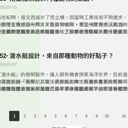
026-01-15
16世紀時，達文西設計了挖土機，因當時工業技術不夠進步
計的挖土機並沒有問世，直到1835年，挖土機才跟世人見面
美國俄亥俄州的一戶人家在自家後院，看到一隻失去活動力的
挖土機呢？其實是土撥鼠擅長給了科學家們靈感，為什麼土撥
野生動物救護者的悉心照顧下，土撥鼠不僅恢復健康，也成了
小發現別錯過，大科學過生活，「小發現大科學」節目帶領大
土？目的是什麼？我們可以飼養土撥鼠嗎？「科學酷檔案」單
物，，「科學思多力」分享土撥鼠可可的故事。
友一起認識─仿生科技知識喔！
里國中生物教師王俊凱，帶著大小朋友一起認識土撥鼠。
252- 潛水艇設計，來自那種動物的好點子？
026-01-07
「潛水艇」的發明製作，讓人類有機會探索海洋世界，目前潛
的深度超過一萬呎，其實，潛水艇的問世跟潛水高手抹香鯨有
有名的小說「白鯨記」以抺香鯨為主角，阿美族重要的祭典「
抹香鯨這麼會潛水？又給了科學家什麼靈感呢？遇到抹香鯨擱
跟鯨魚有關，據說部落有位青年被暴漲的溪水，沖到了一個不
小發現別錯過，大科學過生活，「小發現大科學」節目每週三
麼協助處理呢？「科學酷檔案」單元，邀請台北市海洋教師戴
嶼，「科學思多力」分享阿美族海祭的故事。
12:30，帶領大朋友和小朋友一起認識天文科技知識喔！
大小朋友一起認識抺香鯨。
...
1
2
3
4
5
6
7
8
9
10
41