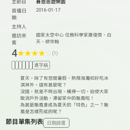
主節目
賽恩思遊樂園
2016-01-17
首播日
期
主持人
國家太空中心 任務科學家蕭俊傑、白
邀訪來
天、繆宗翰
賓
4
★
★
★
★
☆
(1)
逐字稿
夏天，除了有悠閒暑假、熱鬧海灘和好吃冰
淇淋外，還有甚麼呢？
沒錯，就是不時出現、橫掃一切，迫使大家
取消戶外活動，滯留家中的颱風啦！
為甚麼颱風會成為夏天的「特色」之一？颱
風是怎樣形成的呢？
節目單集列表
日期篩選