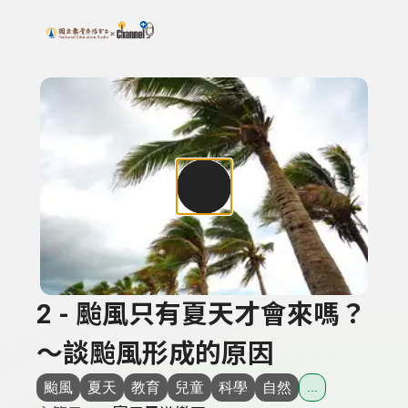
搜尋關鍵字：可輸入節目名稱、主持人或關鍵字
上方功能區塊
2 - 颱風只有夏天才會來嗎？
～談颱風形成的原因
颱風
夏天
教育
兒童
科學
自然
...