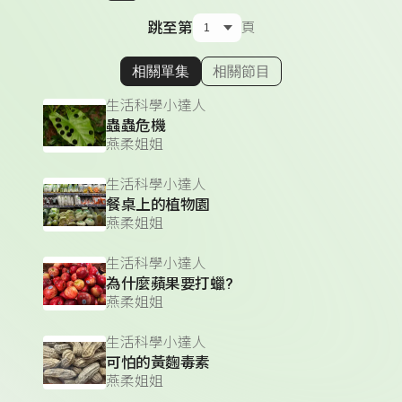
跳至第
頁
相關單集
相關節目
顯示相關單集
生活科學小達人
蟲蟲危機
燕柔姐姐
生活科學小達人
餐桌上的植物園
燕柔姐姐
生活科學小達人
為什麼蘋果要打蠟?
燕柔姐姐
生活科學小達人
可怕的黃麴毒素
燕柔姐姐