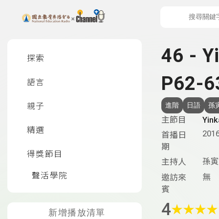
上方功能區塊
左側邊選單
46 -
探索
P62-6
語言
親子
進階
日語
孫
主節目
Yi
精選
2016
首播日
期
得獎節目
孫寅
主持人
聲活學院
無
邀訪來
賓
4
★
★
★
★
新增播放清單