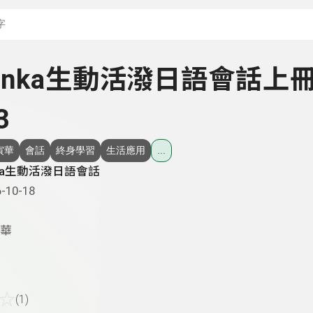
搜尋關鍵字：可輸入節
 Yinka生動活潑日語會話上
3
寅華
會話
終身學習
生活應用
...
nka生動活潑日語會話
-10-18
華
☆
(1)