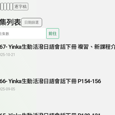
逐字稿
集列表
日期篩選
前往
025-10-21
166- Yinka生動活潑日語會話下冊 P154-156
025-09-05