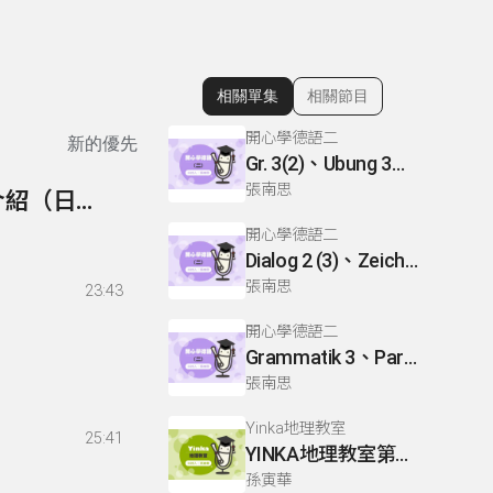
相關單集
相關節目
顯示相關單集
開心學德語二
新的優先
Gr. 3(2)、Ubung 3、Gr. 2(1)
張南思
167- Yinka生動活潑日語會話下冊 複習、新課程介紹（日本歷史教室）
開心學德語二
Dialog 2 (3)、Zeichnen: einen Mann、Lesetext 1(1)
張南思
23:43
開心學德語二
Grammatik 3、Partnerubungen Nr. 1, 3、Dialog 2(1)
張南思
Yinka地理教室
25:41
YINKA地理教室第一冊 P22-26
孫寅華