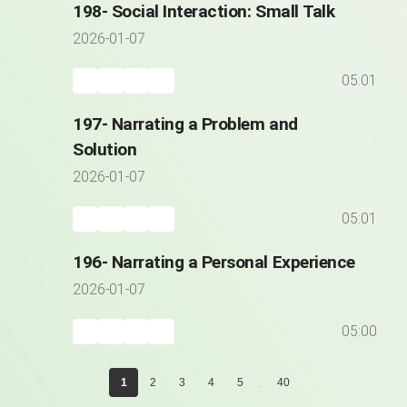
198- Social Interaction: Small Talk
2026-01-07
05:01
197- Narrating a Problem and
Solution
2026-01-07
05:01
196- Narrating a Personal Experience
2026-01-07
05:00
...
1
2
3
4
5
40