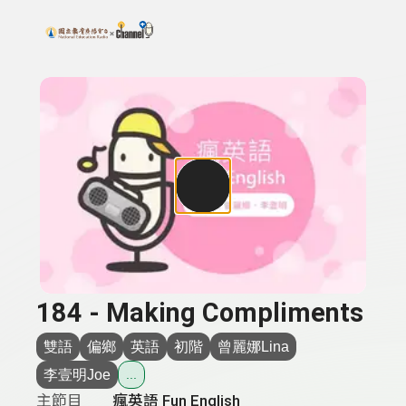
搜尋關鍵字：可輸入節目名稱、主持人或關鍵字
上方功能區塊
184 - Making Compliments
雙語
偏鄉
英語
初階
曾麗娜Lina
李壹明Joe
...
主節目
瘋英語 Fun English