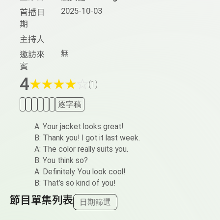
2025-10-03
首播日
期
主持人
無
邀訪來
賓
4
★
★
★
★
☆
(1)
逐字稿
A: Your jacket looks great!
B: Thank you! I got it last week.
A: The color really suits you.
B: You think so?
A: Definitely. You look cool!
B: That’s so kind of you!
節目單集列表
日期篩選