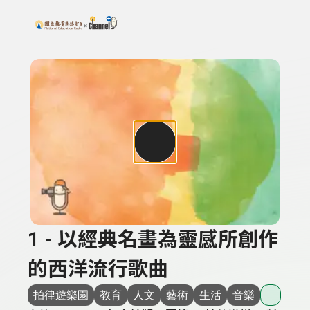
搜尋關鍵字：可輸入節目名稱、主持人或關鍵字
上方功能區塊
1 - 以經典名畫為靈感所創作
的西洋流行歌曲
拍律遊樂園
教育
人文
藝術
生活
音樂
...