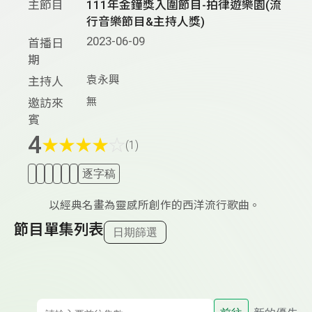
主節目
111年金鐘獎入圍節目-拍律遊樂園(流
行音樂節目&主持人獎)
2023-06-09
首播日
期
袁永興
主持人
無
邀訪來
賓
4
★
★
★
★
☆
(1)
逐字稿
以經典名畫為靈感所創作的西洋流行歌曲。
節目單集列表
日期篩選