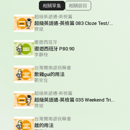
相關單集
相關節目
顯示相關單集
超級英語通-英檢篇
超級英語通-英檢篇 083 Cloze Test/段落填空-13
齊斌
遨遊西班牙
遨遊西班牙 P80.90
李靜枝
台灣閩南語我嘛會
歕雞gui的用法
鄭安住
超級英語通-英檢篇
超級英語通-英檢篇 035 Weekend Trip- 週末旅遊
齊斌
台灣閩南語我嘛會
趖的用法