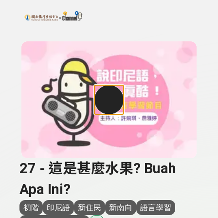
搜尋關鍵字：可輸入節目名稱、主持人或關鍵字
上方功能區塊
27 - 這是甚麼水果? Buah
Apa Ini?
初階
印尼語
新住民
新南向
語言學習