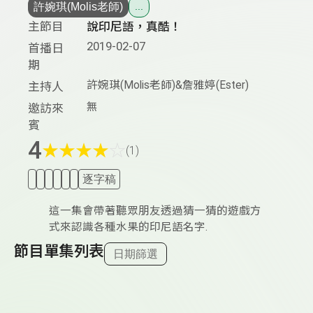
許婉琪(Molis老師)
...
主節目
說印尼語，真酷！
2019-02-07
首播日
期
許婉琪(Molis老師)&詹雅婷(Ester)
主持人
無
邀訪來
賓
4
★
★
★
★
☆
(1)
逐字稿
這一集會帶著聽眾朋友透過猜一猜的遊戲方
式來認識各種水果的印尼語名字.
節目單集列表
日期篩選