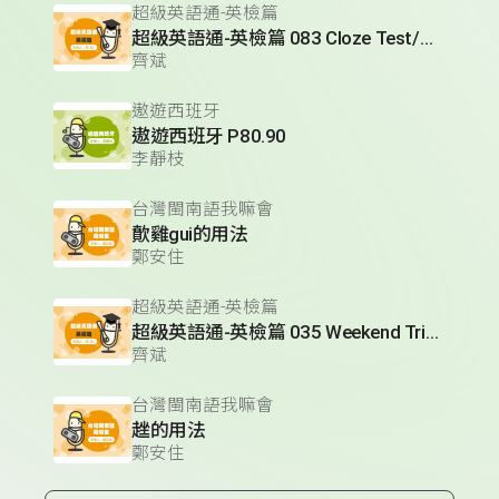
超級英語通-英檢篇
超級英語通-英檢篇 083 Cloze Test/段落填空-13
齊斌
遨遊西班牙
遨遊西班牙 P80.90
李靜枝
台灣閩南語我嘛會
歕雞gui的用法
鄭安住
超級英語通-英檢篇
超級英語通-英檢篇 035 Weekend Trip- 週末旅遊
齊斌
台灣閩南語我嘛會
趖的用法
鄭安住