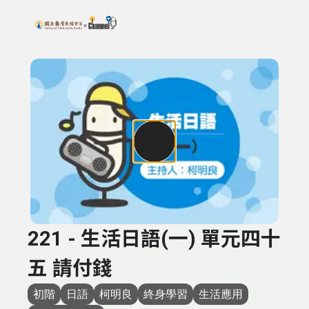
搜尋關鍵字：可輸入節目名稱、主持人或關鍵字
上方功能區塊
221 - 生活日語(一) 單元四十
五 請付錢
初階
日語
柯明良
終身學習
生活應用