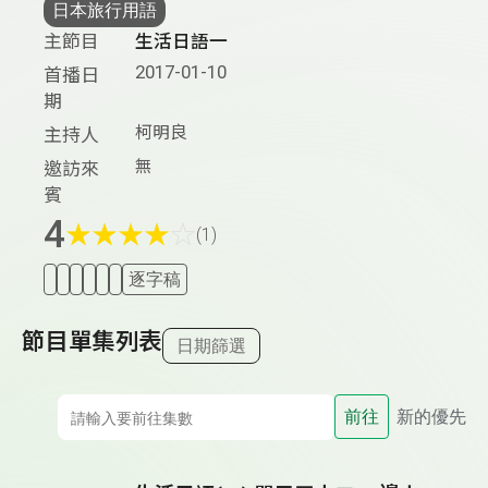
日本旅行用語
主節目
生活日語一
2017-01-10
首播日
期
柯明良
主持人
無
邀訪來
賓
4
★
★
★
★
☆
(1)
逐字稿
節目單集列表
日期篩選
前往
新的優先