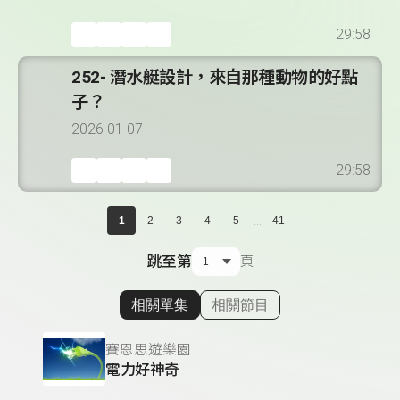
29:58
252- 潛水艇設計，來自那種動物的好點
子？
2026-01-07
29:58
...
1
2
3
4
5
41
跳至第
頁
相關單集
相關節目
顯示相關單集
賽恩思遊樂園
電力好神奇