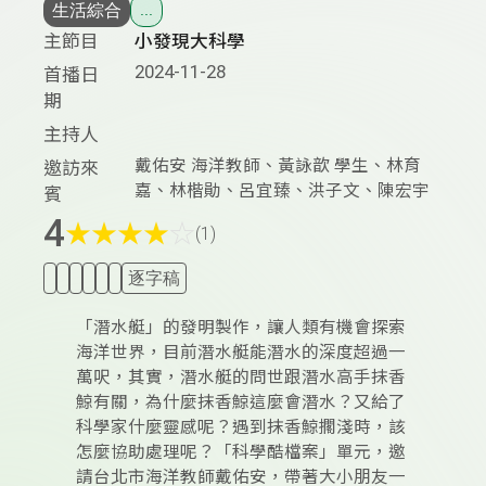
生活綜合
...
主節目
小發現大科學
2024-11-28
首播日
期
主持人
戴佑安 海洋教師、黃詠歆 學生、林育
邀訪來
嘉、林楷勛、呂宜臻、洪子文、陳宏宇
賓
4
★
★
★
★
☆
(1)
逐字稿
「潛水艇」的發明製作，讓人類有機會探索
海洋世界，目前潛水艇能潛水的深度超過一
萬呎，其實，潛水艇的問世跟潛水高手抹香
鯨有關，為什麼抹香鯨這麼會潛水？又給了
科學家什麼靈感呢？遇到抹香鯨擱淺時，該
怎麼協助處理呢？「科學酷檔案」單元，邀
請台北市海洋教師戴佑安，帶著大小朋友一