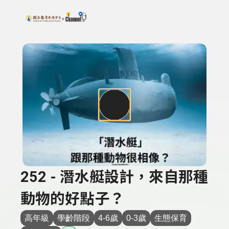
搜尋關鍵字：可輸入節目名稱、主持人或關鍵字
上方功能區塊
252 - 潛水艇設計，來自那種
動物的好點子？
高年級
學齡階段
4-6歲
0-3歲
生態保育