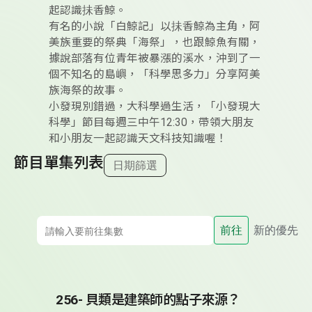
起認識抺香鯨。
有名的小說「白鯨記」以抺香鯨為主角，阿
美族重要的祭典「海祭」，也跟鯨魚有關，
據說部落有位青年被暴漲的溪水，沖到了一
個不知名的島嶼，「科學思多力」分享阿美
族海祭的故事。
小發現別錯過，大科學過生活，「小發現大
科學」節目每週三中午12:30，帶領大朋友
和小朋友一起認識天文科技知識喔！
節目單集列表
日期篩選
前往
新的優先
256- 貝類是建築師的點子來源？