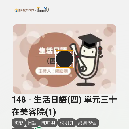
搜尋關鍵字：可輸入節目名稱、主持人或關鍵字
上方功能區塊
148 - 生活日語(四) 單元三十
在美容院(1)
初階
日語
陳映羽
柯明良
終身學習