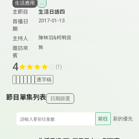
生活應用
...
主節目
生活日語四
2017-01-13
首播日
期
陳映羽&柯明良
主持人
無
邀訪來
賓
4
★
★
★
★
☆
(1)
逐字稿
節目單集列表
日期篩選
前往
新的優先