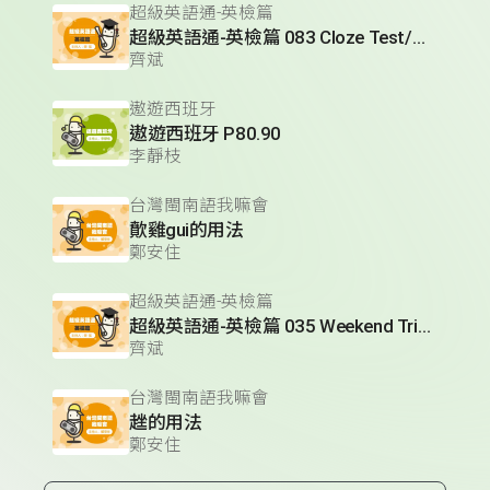
超級英語通-英檢篇
超級英語通-英檢篇 083 Cloze Test/段落填空-13
齊斌
遨遊西班牙
遨遊西班牙 P80.90
李靜枝
台灣閩南語我嘛會
歕雞gui的用法
鄭安住
超級英語通-英檢篇
超級英語通-英檢篇 035 Weekend Trip- 週末旅遊
齊斌
台灣閩南語我嘛會
趖的用法
鄭安住