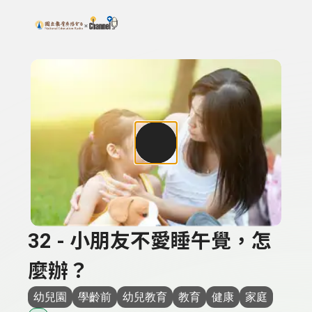
搜尋關鍵字：可輸入節目名稱、主持人或關鍵字
上方功能區塊
32 - 小朋友不愛睡午覺，怎
麼辦？
幼兒園
學齡前
幼兒教育
教育
健康
家庭