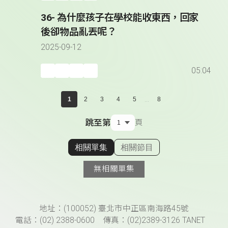
36- 為什麼孩子在學校能收東西，回家
後卻物品亂丟呢？
2025-09-12
05:04
...
1
2
3
4
5
8
跳至第
頁
相關單集
相關節目
顯示相關單集
無相關單集
頁尾資訊
地址：(100052) 臺北市中正區南海路45號
電話：(02) 2388-0600 傳真：(02)2389-3126 TANET