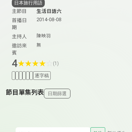
日本旅行用語
主節目
生活日語六
2014-08-08
首播日
期
陳映羽
主持人
無
邀訪來
賓
4
★
★
★
★
☆
(1)
逐字稿
節目單集列表
日期篩選