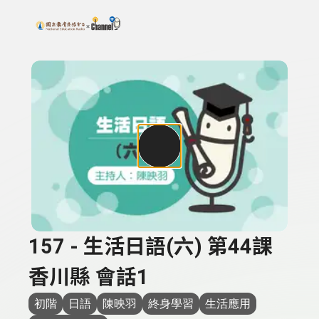
搜尋關鍵字：可輸入節目名稱、主持人或關鍵字
上方功能區塊
157 - 生活日語(六) 第44課
香川縣 會話1
初階
日語
陳映羽
終身學習
生活應用