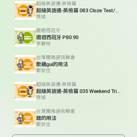
超級英語通-英檢篇
超級英語通-英檢篇 083 Cloze Test/段落填空-13
齊斌
遨遊西班牙
遨遊西班牙 P80.90
李靜枝
台灣閩南語我嘛會
歕雞gui的用法
鄭安住
超級英語通-英檢篇
超級英語通-英檢篇 035 Weekend Trip- 週末旅遊
齊斌
台灣閩南語我嘛會
趖的用法
鄭安住