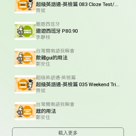
超級英語通-英檢篇 083 Cloze Test/段落填空-13
齊斌
遨遊西班牙
遨遊西班牙 P80.90
李靜枝
台灣閩南語我嘛會
歕雞gui的用法
鄭安住
超級英語通-英檢篇
超級英語通-英檢篇 035 Weekend Trip- 週末旅遊
齊斌
台灣閩南語我嘛會
趖的用法
鄭安住
載入更多