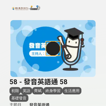
搜尋關鍵字：可輸入節目名稱、主持人或關鍵字
上方功能區塊
58 - 發音英語通 58
初階
英語
齊斌
終身學習
生活應用
基礎發音
主節目
發音英語通