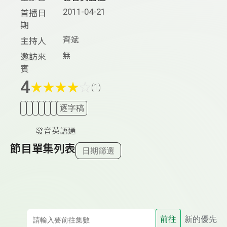
2011-04-21
首播日
期
齊斌
主持人
無
邀訪來
賓
4
★
★
★
★
☆
(1)
逐字稿
發音英語通
節目單集列表
日期篩選
前往
新的優先