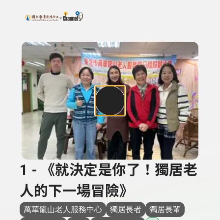
搜尋關鍵字：可輸入節目名稱、主持人或關鍵字
上方功能區塊
1 - 《就決定是你了！獨居老
人的下一場冒險》
萬華龍山老人服務中心
獨居長者
獨居長輩