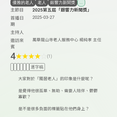
優雅的老人
老人
銀響力新聞獎
...
主節目
2025第五屆「銀響力新聞獎」
2025-03-27
首播日
期
主持人
萬華龍山寺老人服務中心 楊純孝 主任
邀訪來
賓
4
★
★
★
★
☆
(1)
逐字稿
大家對於「獨居老人」的印象是什麼呢？
是覺得他很孤單、無助、需要人陪伴、鬱鬱
寡歡？
是不是很多負面的標籤貼在他們身上？