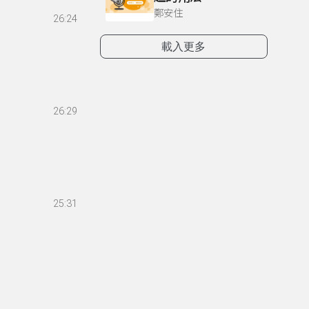
鄭安住
26:24
載入更多
26:29
25:31