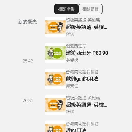
相關單集
相關節目
顯示相關單集
超級英語通-英檢篇
新的優先
超級英語通-英檢篇 083 Cloze Test/段落填空-13
齊斌
遨遊西班牙
遨遊西班牙 P80.90
李靜枝
25:43
台灣閩南語我嘛會
歕雞gui的用法
鄭安住
超級英語通-英檢篇
26:34
超級英語通-英檢篇 035 Weekend Trip- 週末旅遊
齊斌
台灣閩南語我嘛會
趖的用法