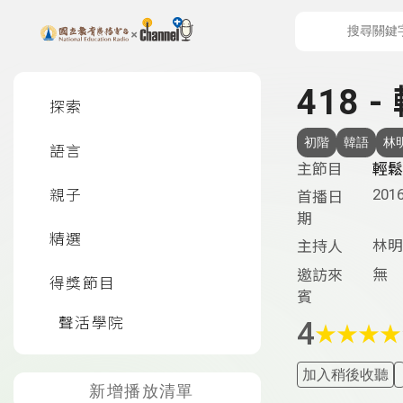
上方功能區塊
左側邊選單
418 
探索
初階
韓語
林
語言
主節目
輕鬆
2016
親子
首播日
期
精選
林明
主持人
無
邀訪來
得獎節目
賓
聲活學院
4
★
★
★
★
加入稍後收聽
新增播放清單