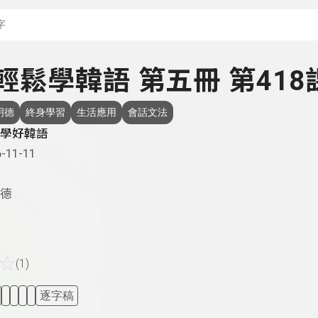
搜尋關鍵字：可輸入節
- 輕鬆學韓語 第五冊 第418
明德
終身學習
生活應用
會話文法
學好韓語
-11-11
德
☆
(1)
逐字稿