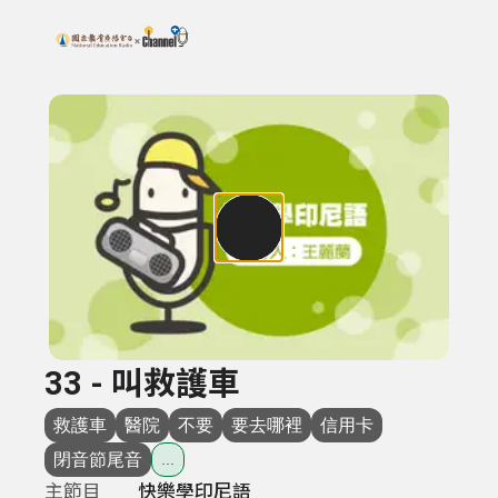
搜尋關鍵字：可輸入節目名稱、主持人或關鍵字
上方功能區塊
33 - 叫救護車
救護車
醫院
不要
要去哪裡
信用卡
閉音節尾音
...
主節目
快樂學印尼語