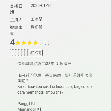
2025-01-16
首播日
期
王麗蘭
主持人
楊凱麗
邀訪來
賓
4
★
★
★
★
☆
(1)
逐字稿
快樂學印尼語
第
33
集
叫救護車
如果到了印尼，突發疾病，要叫救護車怎麼
叫呢？
Kalau tiba-tiba sakit di Indonesia, bagaimana
cara memanggil ambulans?
Panggil
叫
Memanggil
叫