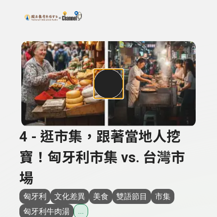
搜尋關鍵字：可輸入節目名稱、主持人或關鍵字
上方功能區塊
4 - 逛市集，跟著當地人挖
寶！匈牙利市集 vs. 台灣市
場
匈牙利
文化差異
美食
雙語節目
市集
匈牙利牛肉湯
...