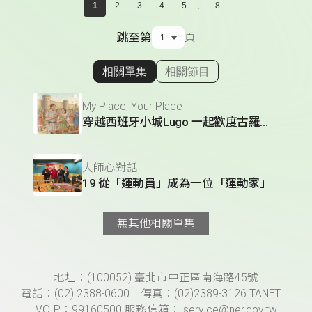
...
1
2
3
4
5
8
跳至第
頁
相關單集
相關節目
顯示相關單集
My Place, Your Place
穿越西班牙小城Lugo 一起歡度古羅馬節慶
大師心對話
19 從「運動員」成為一位「運動家」
無其他相關單集
頁尾資訊
地址：(100052) 臺北市中正區南海路45號
電話：(02) 2388-0600 傳真：(02)2389-3126 TANET
VOIP：99160500 服務信箱： service@ner.gov.tw