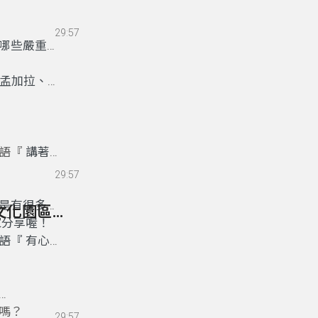
29:57
哪些嚴重的
孟加拉、印
諺語『
講著
29:57
是有很多地
46- SDGs7人人都負擔得起的乾淨能源-苗栗客家文化園區（會呼吸的建築）
家分享喔！
諺語『
有心
嗎？
29:57