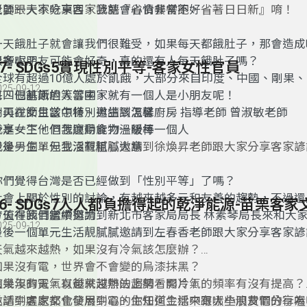
老師跟大家分享客家諺語『省食餐餐飽，省著日日新』唷！
只要一天不吃東西，我就會心情非常不好
一天餓肚子就會讓我們很難受，如果每天都餓肚子，那會造成
影響呢？
很多小朋友可能會好奇，真的還有人每天餓肚子嗎？
47- SDGs5實現性別平等-客家女性官員
全球有超過
10
億人處於飢餓，大部分來自印度、中國、剛果、
025-09-12
尼、巴基斯坦等等國家。
每四個飢餓的人當中，就有一個人是小朋友呢！
今天在節目當中特別邀請到溫馨廚房 指導老師 曾淑敏老師
別再說女生該怎樣、男生該怎樣
分享一下他們怎麼用食物溫暖每一個人
我是女生，但我運動能力一級棒
最後一個單元生活靚膩膩邀請到徐煥昇老師跟大家分享客家
我是男生，但我沒有粗心大意
有好食，尾都會走直
』唷！
你們覺得台灣是否已經做到「性別平等」了嗎？
社會上關於性別的討論，有越來越多元和友善的趨勢，不過還
方值得我們繼續努力
今天在節目當中邀請到新北市客家局局長 林素琴局長來和大
025-09-12
最後一個單元生活靚膩膩邀請到左春香老師跟大家分享客家
打石石成磚，無心打井井無泉
天氣越來越熱，如果沒有冷氣該怎麼辦？
』唷！
如果沒有電，世界會不會變的烏漆抹黑？
如果沒有電，以後就沒辦法上網看影片！
這幾年的天氣有越來越熱的趨勢，開冷氣的頻率有沒有提高？
生活中處處都會使用到電，你知道生活中有哪些浪費電的行為
邀請到客家文化發展中心的主任何金樑來跟大小朋友們分享喔