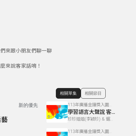
我們來跟小朋友們聊一聊
怎麼來說客家話唷！
相關單集
相關節目
顯示相關單集
113年廣播金鐘獎入圍節目–耳公過來聽(兒童節目主持人獎)
新的優先
學習語言大聲說 客家話腔調
垢藝
珍珍姐姐(李穎珍) & 鋸玄哥哥(陳佾玄)
113年廣播金鐘獎入圍節目–耳公過來聽(兒童節目主持人獎)