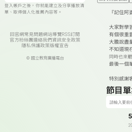
登入帳戶之後，你就能建立及分享播放清
『記住阿
單、取得個人化推薦內容等。
大家對學
有個很重
回官網
常見問題
網站導覽
RSS訂閱
官方粉絲團
連絡我們
資訊安全政策
大膽說盡
隱私保護政策
版權宣告
不知道現
同時也來
© 國立教育廣播電台
最後一個
特別感謝
節目單
2