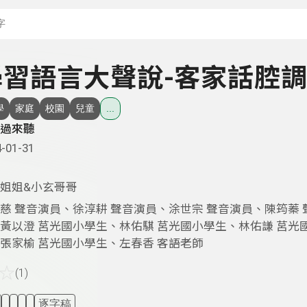
搜尋關鍵字：可輸入節
- 學習語言大聲說-客家話腔
學
家庭
校園
兒童
...
過來聽
-01-31
姐姐&小玄哥哥
慈 聲音演員、徐淳耕 聲音演員、涂世宗 聲音演員、陳筠蓁 
黃以澄 莒光國小學生、林佑騏 莒光國小學生、林佑謙 莒光
張家榆 莒光國小學生、左春香 客語老師
☆
(1)
逐字稿