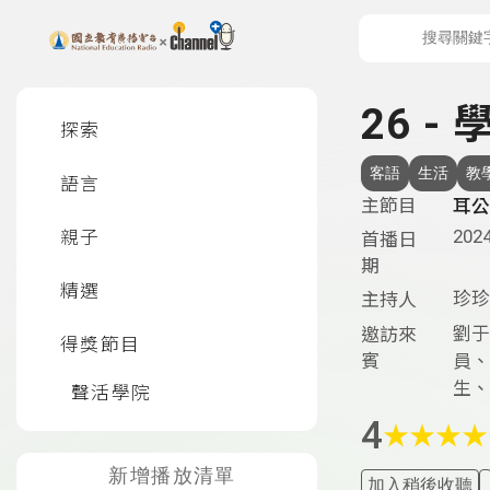
上方功能區塊
左側邊選單
26 
探索
客語
生活
教
語言
主節目
耳公
2024
親子
首播日
期
精選
珍珍
主持人
劉于
邀訪來
得獎節目
賓
員、
生、
聲活學院
4
★
★
★
★
新增播放清單
加入稍後收聽