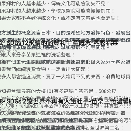
如果鄉村的人越來越少，傳統文化可能會消失不見！
如果鄉村的人越來越少，學校跟醫院可能會慢慢倒閉！
如果大家都不喜歡傳統文化，說不定有天客語也會消失！
地方創生的概念源自日本，目的是希望地方發揮特色、發展出
地經濟。讓人們不一定非得要在都市工作，能夠選擇其他鄉鎮
今天要跟大家分享的就是SDGs 11規劃永續發展的城市和社區
52- SDGs12永續的消費和生產概念-客家福菜
的故鄉，以改善高齡少子化、城鄉發展不均等問題。
邀請到
懂栗嗨
負責人
陳建成
025-09-12
來跟大家分享苗栗這裡的洗垢藝喔！
最後一個單元生活靚膩膩邀請到黃旭霞老師跟大家分享客家諺
如果有一天，舊衣回收箱的衣服滿出來怎麼辦？
方好賺錢，熟地好過年』唷！
如果我們繼續浪費食物，一定會出大問題！
很多人都會過度消費，買了一大堆用不到的東西，浪費地球資
你知道台灣最高的大樓101有多高嗎？答案是：508公尺
台灣每年的食物浪費量高達384萬公噸，疊起來的高度相當於1萬
48- SDGs 2讓世界不再有人餓肚子-苗栗三義溫
101大樓，每個家庭每年丟掉74公斤以上的食物。其實並不只
025-09-12
的危機，我發現每一年被丟掉的衣服也很多呢！在台灣，每一
今天要跟大家分享的就是SDGs12永續的消費和生產概念
438件衣服被丟棄，衣服上的顏料會流入海洋，造成嚴重的污
邀請到台北市客委會主委 周羿希主委來分享《客家福菜》
繼續浪費糧食的話
…
以後我們都沒東西吃了！
計，海水污染中有20%來自紡織產業，排名全世界第二名！
最後一個單元生活靚膩膩邀請到黃旭霞
如果餓肚子的話，我一定會瘦成皮包骨