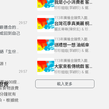
我是小小消費者 客家人節約美德
珍珍姐姐(李穎珍) & 鋸玄哥哥(陳佾玄)
113年廣播金鐘獎入圍節目–耳公過來聽(兒童節目主持人獎)
29:57
台灣花季真美麗 桐花祭
最適合的在
鋸玄哥哥(陳佾玄) & 珍珍姐姐(李穎珍)
或回到自己
113年廣播金鐘獎入圍節目–耳公過來聽(兒童節目主持人獎)
送禮想一想 油紙傘
珍珍姐姐(李穎珍) & 鋸玄哥哥(陳佾玄)
語『生份地
113年廣播金鐘獎入圍節目–耳公過來聽(兒童節目主持人獎)
源！
大家來看傳統戲 客家採茶戲
29:57
珍珍姐姐(李穎珍) & 鋸玄哥哥(陳佾玄)
3500座
馨廚房
載入更多
有食物浪費
分鐘就有
染。根據統