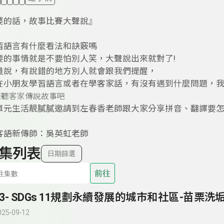
婆的話，故事比賽大聲說』
習語言有什麼看法和訣竅嗎
要的事情就是不要怕別人笑，大聲說出來就對了!
量說，有說錯的地方別人就會跟我們提醒，
在小朋友學習語言或者在學客家話，有沒有遇到什麼問題，
聽聽客家傳說故事吧
單元生活靚膩膩邀請到左春香老師跟大家分享拼音、翻譯要
客語新傳師：吳英虹老師
集列表
日期篩選
前往
53- SDGs 11規劃永續發展的城市和社區-苗栗洗
025-09-12