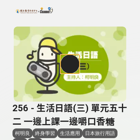
搜尋關鍵字：可輸入節目名稱、主持人或關鍵字
上方功能區塊
256 - 生活日語(三) 單元五十
二 一邊上課一邊嚼口香糖
柯明良
終身學習
生活應用
日本旅行用語