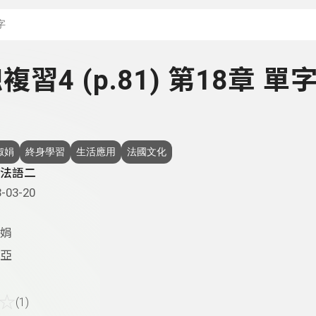
搜尋關鍵字：可輸入節
 總複習4 (p.81) 第18章 單
淑娟
終身學習
生活應用
法國文化
法語二
-03-20
娟
亞
☆
(1)