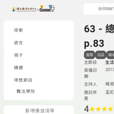
上方功能區塊
左側邊選單
63 -
探索
p.83
語言
親子
進階
法語
楊
主節目
生活
精選
2013
首播日
期
得獎節目
楊淑
主持人
聲活學院
孟尼
邀訪來
賓
4
★
★
★
★
新增播放清單