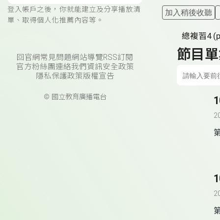
登入帳戶之後，你就能建立及分享播放清
加入稍後收聽
單、取得個人化推薦內容等。
總複習4 (p
節目單
回官網
常見問題
網站導覽
RSS訂閱
官方粉絲團
連絡我們
資訊安全政策
隱私保護政策
版權宣告
© 國立教育廣播電台
1
2
第
1
2
第