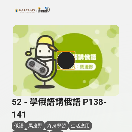
搜尋關鍵字：可輸入節目名稱、主持人或關鍵字
上方功能區塊
52 - 學俄語講俄語 P138-
141
俄語
馬邊野
終身學習
生活應用