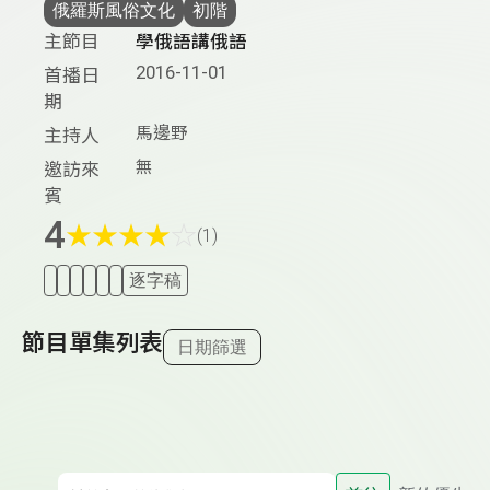
俄羅斯風俗文化
初階
主節目
學俄語講俄語
2016-11-01
首播日
期
馬邊野
主持人
無
邀訪來
賓
4
★
★
★
★
☆
(1)
逐字稿
節目單集列表
日期篩選