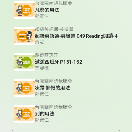
台灣閩南語我嘛會
凡勢的用法
鄭安住
超級英語通-英檢篇
超級英語通-英檢篇 049 Reading閱讀-4
齊斌
遨遊西班牙
遨遊西班牙 P151-152
李靜枝
台灣閩南語我嘛會
凍霜 慷慨的用法
鄭安住
台灣閩南語我嘛會
到的用法
鄭安住