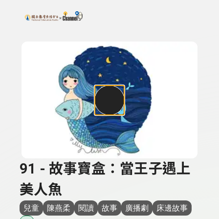
搜尋關鍵字：可輸入節目名稱、主持人或關鍵字
上方功能區塊
91 - 故事寶盒：當王子遇上
美人魚
兒童
陳燕柔
閱讀
故事
廣播劇
床邊故事