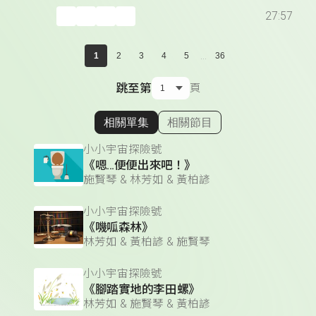
27:57
...
1
2
3
4
5
36
跳至第
頁
相關單集
相關節目
顯示相關單集
小小宇宙探險號
《嗯...便便出來吧！》
施賢琴 & 林芳如 & 黃柏諺
小小宇宙探險號
《嘰呱森林》
林芳如 & 黃柏諺 & 施賢琴
小小宇宙探險號
《腳踏實地的李田螺》
林芳如 & 施賢琴 & 黃柏諺