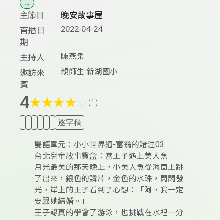
...
主節目
晚安故事屋
2022-04-24
首播日
期
陳燕柔
主持人
親師生 新湖國小
邀訪來
賓
4
★
★
★
★
☆
(1)
逐字稿
雙語單元：小小世界通-富翁的賭注03
台北兒童故事寶盒：當王子遇上美人魚
月光最美的那天晚上，小美人魚從海面上跳
了出來，銀色的鱗片，金色的水珠，閃閃發
光，岸上的王子看到了心想：「阿，我一定
要跟她結婚。」
王子認真的學會了游泳，也挑戰在水裡一分