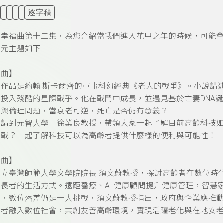
逐字稿
甲幸福曲第十二集，為您介紹當我們進入花甲之年的時候，可能
元主題如下:
奏曲】
作品是約翰·斯卡爾齊的軍事科幻經典《老人的戰爭》。小說講述
，投入殘酷的星際戰爭。他在戰鬥中成長，並遇見基於亡妻DNA
命與倫理問題，當衰老可逆，死亡是否仍有意義？
邀請到元智大學－徐業良教授，帶領大家一起了解目前高齡科技
挑戰？一起了解科技可以為高齡者提供什麼樣的便利與可能性！
響曲】
國立臺灣師範大學文學院院長-須文蔚教授，探討高齡者在數位時
長者的生活方式。遠距醫療、AI 健康顧問提升健康管理，智
而，數位落差仍是一大挑戰，須文蔚教授指出，政府與企業應推
長者融入數位社會，共創友善高齡環境，實現活躍老化與在地安