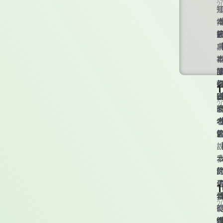
2
典
L
2
2