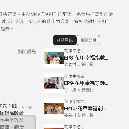
樂。由Arcade Fire創作的配樂，完美烘托電影的浪
到深刻交流，卻因AI的進化而分離。電影探討科技如何
下過去。
相關單集
相關節目
顯示相關單集
花甲幸福曲
新的優先
EP8-花甲幸福指數：測量你生活中的幸福與休閒素養
姜義村 & 徐一騰
花甲幸福曲
EP9-花甲幸福守護：從疾病無常到家庭希望之調
徐一騰 & 姜義村
花甲幸福曲
0歲：隨心
59:56
EP10-花甲幸福創意：玩出生活中的健康與幸福感
探討高齡者
一起思考台
姜義村 & 徐一騰
長壽不等於
選擇、適度
要改、新
花甲幸福曲