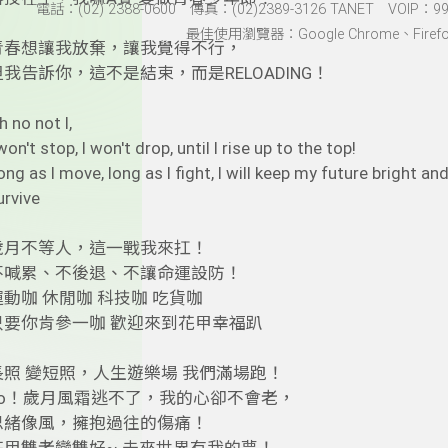
電話：(02) 2388-0600 傳真：(02)2389-3126 TANET VOIP：991
最佳使用瀏覽器：Google Chrome、Firefox、
青春想讓我放棄，讓我覺得不行，
但我告訴你，這不是結束，而是RELOADING！
h no not I,
 won't stop, I won't drop, until I rise up to the top!
ong as I move, long as I fight, I will keep my future bright and 
urvive
歲月不等人，這一戰我來扛！
不喊累、不後退、不讓命運設防！
運動咖 休閒咖 科技咖 吃貨咖
只要你肯參一咖 歡迎來到花甲幸福趴
長照 變短照，人生遊樂場 我們滿場跑！
Yo！歲月風霜逃不了，我的心卻不會老，
思緒像風，擁抱過往的傷痛！