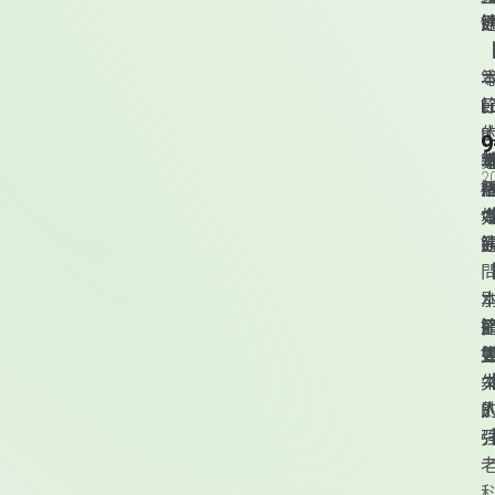
L
2
頁尾資訊