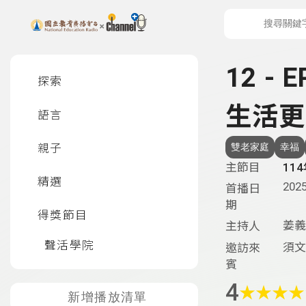
上方功能區塊
左側邊選單
12 -
探索
生活更
語言
親子
雙老家庭
幸福
主節目
11
精選
2025
首播日
期
得獎節目
姜義
主持人
聲活學院
須文
邀訪來
賓
4
★
★
★
★
新增播放清單