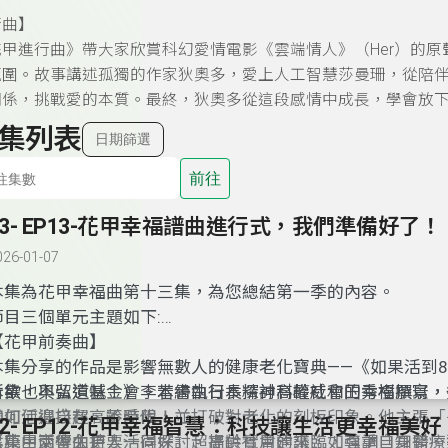
行曲】
甲進行曲》帶大家欣賞科幻愛情電影《雲端情人》（Her）的原聲帶音
氛圍。故事講述孤獨的作家狄奧多，愛上人工智慧莎曼珊，從陪伴
關係，挑戰愛的本質。最終，狄奧多從這段感情中成長，學會放
集列表
日期篩選
前往
13- EP13-花甲幸福譜曲進行式，我們準備好了！
026-01-07
本集為花甲幸福曲第十三集，為您總結第一季的內容。
節目三個單元主題如下:
【花甲前奏曲】
本集分享的作品是影響無數人的健康老化寶典——《如果活到8
所欲，不留遺憾！》。本書由日本精神科權威和田秀樹撰寫，
本集也與弘道基金會李若綺執行長探討高齡社會的幸福願景，
如何活得自在、不受限，並打破對老化的刻板印象。他主張「
灣如何迎接超高齡時代！
12- EP12-花甲幸福智慧：科技讓生活更幸福美好
健康，活得久更要活得好」，提供實用建議，如尊重自身醫療
【花甲交響曲】
本集由兩位主持人一同探討超高齡社會的來臨，強調「知錯、