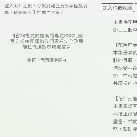
登入帳戶之後，你就能建立及分享播放清
加入稍後收聽
單、取得個人化推薦內容等。
本集為花
節目三個單
回官網
常見問題
網站導覽
RSS訂閱
官方粉絲團
連絡我們
資訊安全政策
【花甲前
隱私保護政策
版權宣告
本集分享的
© 國立教育廣播電台
壯的身體
何改變生
節目中就
甚麼樣的
【花甲交
本集邀請
科技正改變
豐富。然
務，幫助