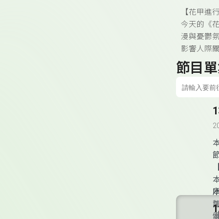
【花甲進
今天的《花
漫與憂鬱
影響人際
節目單
2