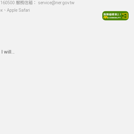
60500 服務信箱： service@ner.gov.tw
Apple Safari
I will