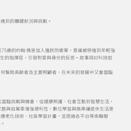
會遇到的關鍵狀況與挑戰。
75歲的約翰·佩里加入殖民防衛軍，意識被移植到年輕強
誕生的指揮官，引發對愛與身份的反思。故事探討科技如
如何幫助高齡者及主要照顧者，在未來的發展中又會面臨
代面臨挑戰與機會，從健康照護、社會互動到智慧生活，
慧家居與自駕車增強便利性，數位學習與娛樂讓退休生活更
動適老化技術、社區學習計畫，並透過各平台等串聯服
老。