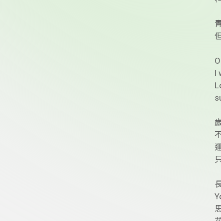
O
I
L
s