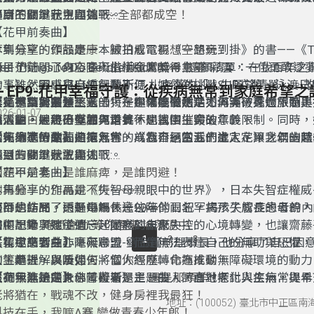
健康不顧，花甲回首~~ 全部都成空！
跨越限制，並提供實用策略，帶領我們深入了解跨領域合作的
Princesses）的歌曲〈你知道拿鐵嗎？〉。由七位80歲以上
遇到的關鍵狀況與挑戰。
節目三個單元主題如下:
們，透過音樂打破高齡刻板印象，展現活力與創意。歌曲內容
【花甲前奏曲】
等到無望、頭殼康康、歸日看電視想空想旁！
活與世代差異，而〈你知道拿鐵嗎？〉便是探討代溝與職場倫
本集分享的作品是一本被拍成電影《一路玩到掛》的書——《The 
日子茫茫，心內空空，生活照常無希無望！
Diss年輕人過度依賴科技，並強調互相理解的重要性。她們
ist: Things to Do Before I Kick It》（還願清單：在我
節目也訪問了身心障礙楷模金鷹獎得主-廖彩雲，一位勇敢逐
人重新思考高齡者的可能性，也為社會帶來更多包容與啟發。
的事），靈感來自編劇賈斯汀·札克漢的「人生願望清單」。
士。雖然因小兒麻痺行動不便，她依然挑戰SUP立槳、泳渡日
9- EP9-花甲幸福守護：從疾病無常到家庭希望之
年過半百，不是終點，只是中場吃個甜點！
豪艾德華與藍領工人卡特，在罹癌後決定不再等待死亡，而是
等，甚至計畫登上玉山！一起來聽聽她是如何突破身體限制，
【花甲交響曲】
本集邀請到宋慧慈老師，在退休後依然活力滿滿，透過旅遊與
026-01-07
活得明白，走得乾脆，對抗不是風中摧毀！
想清單，最終不僅看見世界，也找回生命的意義。
限活動，展現出堅韌與勇氣。
福人生。她將分享如何培養休閒習慣、突破年齡限制。同時，
如何調適情緒、擁抱無常，成為自己生活的主人。讓我們一起
【花甲進行曲】
今天分享的歌曲是羅思容的〈我不過四五十歲定定〉，以幽默
本集為花甲幸福曲第九集，為您介紹當我們進入花甲之年的時
我還有夢！還敢衝！
康、快樂，活出精彩的下半場人生！
度，提醒我們年齡不是束縛，而是新旅程的開始。她的音樂融
遇到的關鍵狀況與挑戰。
節目三個單元主題如下:
問題不是老，是誰麻痺，是誰閃避！
活，展現深厚情感，鼓勵我們擁抱變化，勇敢追夢。
【花甲前奏曲】
別再躺平，別再說不行~~~
本集分享的作品是《失智母親眼中的世界》，日本失智症權威
這不是結局，只是中場休息~~~
醫師的作品。透過母親長達20年的日記，揭示失智症患者的
節目也訪問了雨軒媽媽，一位陪伴兩名罕病孩子成長的母親，
雙腿不動 時間會動 等你醒來 淪落泥中
書中記錄了她從遺忘、困惑到自覺失控的心境轉變，也讓齋藤
如何思考與孩子們一起變老的未來。
1
2
3
失智症患者並非毫無意識，而是無法表達自己的無助與恐懼，
【花甲交響曲】
本集邀請到身心障礙聯盟-劉金鐘前理事長，他分享了自己因
別等老去，哭訴過去，當你怨嘆，命運成碳！
的，是理解與陪伴。
人生轉折，以及如何將個人經歷轉化為推動無障礙環境的動力
只有我能決定未來，看看是王 還是那頭羊！
強調，無論是身心障礙者還是一般人，面對老化與疾病，提早
【花甲進行曲】
〈有無〉是《大佛普拉斯》主題曲，詩意地探討人生無常與希
老將猶在，戰魂不改，健身房裡我最狂！
要。也建議應減輕精神壓力、善用經濟補助、提升自立能力，
命運的無定到萬物的消逝，映照生命的短暫與虛幻，最終以「
地址：(100052) 臺北市中正區南
科技在手，我嘛A賽 變做青春少年郎！
療、財務與居住的長遠規劃。
「火」隱喻人生。正因無常，親情與愛成為生命的支撐，讓希