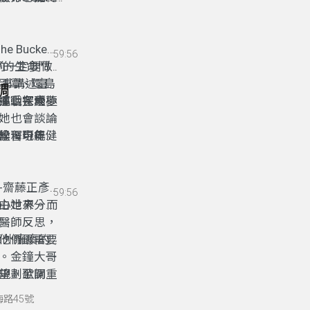
關鍵解方！
女性組成的她
圍繞農村生
理，幽默
Bucket
59:56
的成功不僅讓
百年之前一定要做
夢的生命鬥
故事講述富
月潭、環島
調
攜手完成夢
挑戰各種極
運動探索幸
她也會談論
學習玩得健
詮釋中年態
候，可能會
合詩歌與生
-齋藤正彥
59:56
內心世界。而
由她來分享
醫師反思，
他們最需要
意外癱瘓的
。金鐘大哥
規劃至關重
望。歌詞從
並做好醫
菸」與
海路45號
望延續。