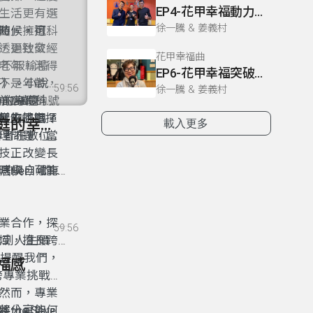
EP4-花甲幸福動力：動出健康，老老家庭幸福到老
生活更有選
徐一騰 & 姜義村
知、擁抱科
曲」。這是
時候，可能
透過社交、
，更致敬經
花甲幸福曲
老年，活得
世代的不服輸精
EP6-花甲幸福突破：從禁錮身體到擁抱自由幸福之路
不是年齡，
爭》。小說
59:56
徐一騰 & 姜義村
DING的號
壯的身體，
前高齡科技
h起來了嗎？
誕生的指揮
樣的挑戰？
11- EP11-花甲幸福網絡：跨專業合作打造老老家庭的幸福支持
載入更多
理問題，當
齡者在數位
技正改變長
家居與自駕車
Her）的
時候，可能
落差仍是一
漫與憂鬱氛
區學習計
伴到深刻交
友善高齡環
挑戰愛的本
業合作，探
59:56
找到人生價
域，擅長跨
影提醒我們，
幸福感
跨專業挑戰。
然而，專業
將分享如何
e Seven
候，可能會