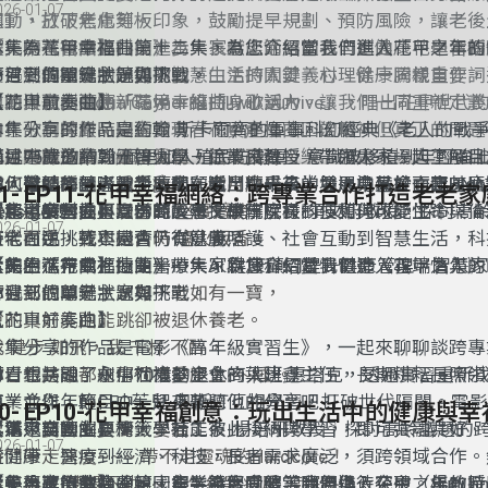
026-01-07
運動、放下焦慮等。
知」，打破老化刻板印象，鼓勵提早規劃、預防風險，讓老後
擇。隨著醫療與科技進步，長者能活得更長、更健康。學習新
【花甲進行曲】
今天的《花甲進行曲》為大家獻上節目同名自創曲「花甲幸福
本集為花甲幸福曲第十二集，為您介紹當我們進入花甲之年的
技、參與社會，是邁向智慧生活的關鍵。心理健康同樣重要，
一首燃燒靈魂的饒舌歌曲，由主持人姜義村、徐一騰親自作詞
會遇到的關鍵狀況與挑戰。
節目三個單元主題如下:
求助與積極適應新環境，維持身心活力。讓我們一同重新定義
西洋歌曲Gloria Gaynor的「I will survive」，唱出花甲
＊節目自創歌曲「花甲幸福曲」歌詞＊
【花甲前奏曲】
自在、有尊嚴，真正實現「花甲幸福曲」的精神！
神。歌詞探討時間奪走青春、資產換不回溫暖，但真正的問題
本集分享的作品是約翰·斯卡爾齊的軍事科幻經典《老人的戰
而是選擇放棄或繼續衝刺！這不只是音樂，而是一場人生RELOA
我說時間像賊，吞了我輩，只成殘杯，
講述75歲的約翰·佩里加入殖民防衛軍，意識被移植到年輕強
節目中就邀請到元智大學－徐業良教授，帶領大家一起了解目
召，邀請每個人重新啟動，活出精采後半場！準備好一起Hig
你也曾經稱王，如今癱床，歲月磨光
投入殘酷的星際戰爭。他在戰鬥中成長，並遇見基於亡妻DNA
如何幫助高齡者及主要照顧者，在未來的發展中又會面臨甚麼
et’s go！
資產再多，換不回當時 堅實臂膀
官，引發對愛與身份的反思。故事探討科技如何改變生命與倫
一起了解科技可以為高齡者提供什麼樣的便利與可能性！
【花甲交響曲】
本集邀請國立臺灣師範大學文學院院長-須文蔚教授，探討高
026-01-07
豪宅在手，找不回舊時 爐火飯香。
衰老可逆，死亡是否仍有意義？
時代面臨挑戰與機會，從健康照護、社會互動到智慧生活，科
者的生活方式。遠距醫療、AI 健康顧問提升健康管理，智慧
【花甲進行曲】
今天的《花甲進行曲》帶大家欣賞科幻愛情電影《雲端情人》（
本集為花甲幸福曲第十一集，為您介紹當我們進入花甲之年的
你我都說尊老，家有一老如有一寶，
增強便利性，數位學習與娛樂讓退休生活更豐富。然而，數位
原聲帶音樂。由Arcade Fire創作的配樂，完美烘托電影的浪
會遇到的關鍵狀況與挑戰。
節目三個單元主題如下:
說的真好能跑能跳卻被退休養老。
大挑戰，須文蔚教授指出，政府與企業應推動適老化技術、社
圍。故事講述孤獨的作家狄奧多，愛上人工智慧莎曼珊，從陪
【花甲前奏曲】
我 健步 如飛，我 千杯 不醉，
畫，並透過各平台等串聯服務，幫助長者融入數位社會，共創
流，卻因AI的進化而分離。電影探討科技如何影響人際關係，
本集分享的作品是電影《高年級實習生》，一起來聊聊談跨專
你看看是誰都在那個博愛座上~~睡 。
境，實現活躍老化與在地安老。
質。最終，狄奧多從這段感情中成長，學會放下過去。
討青銀共融。劇中70歲的退休商人班·惠塔克，透過實習重新
節目也訪問了永信社福基金會的葉建鑫主任，長期耕耘長照領
值，並與年輕CEO茱兒·奧斯汀互相學習，打破世代隔閡。電
專業合作，節目中一起來聽聽他的分享吧！
10- EP10-花甲幸福創意：玩出生活中的健康與
要活！要動！要衝！要痛！
代溝來自誤解與標籤，若能彼此接納與學習，即可共融共好。
【花甲交響曲】
本集邀請國立臺灣大學社工系-楊培珊教授，探討高齡議題的
026-01-07
時間帶走速度~~~ 帶不走靈魂的Hardcore！
從健康、醫療到經濟、科技，長者需求廣泛，須跨領域合作。
錢包再厚 雙腿不動~~ 人生終點病房 渡寒冬！
壁壘、政策整合不足、產業發展受限等問題仍待突破。楊教授
【花甲進行曲】
今天分享的歌曲是韓國銀髮饒舌團體，順伊與七公主（Suni and th
本集為花甲幸福曲第十集，為您介紹當我們進入花甲之年的時