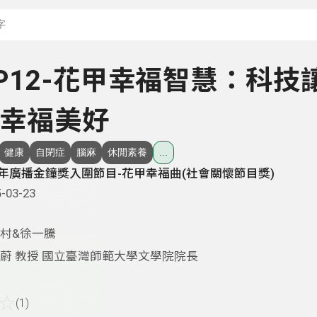
搜尋關鍵字：可輸入節
 EP12-花甲幸福智慧：科技
幸福美好
健康
自閉症
腦麻
休閒素養
...
4年廣播金鐘獎入圍節目-花甲幸福曲(社會關懷節目獎)
-03-23
村&徐一騰
蔚 教授 國立臺灣師範大學文學院院長
☆
(1)