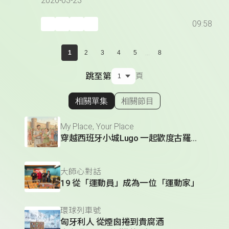
2026-03-23
09:58
...
1
2
3
4
5
8
跳至第
頁
相關單集
相關節目
顯示相關單集
My Place, Your Place
穿越西班牙小城Lugo 一起歡度古羅馬節慶
大師心對話
19 從「運動員」成為一位「運動家」
環球列車號
匈牙利人 從煙囪捲到貴腐酒