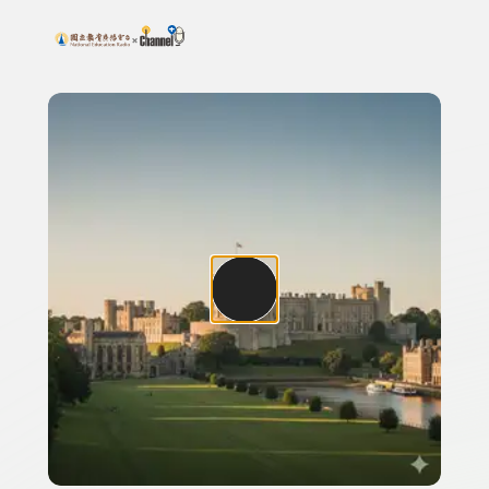
搜尋關鍵字：可輸入節目名稱、主持人或關鍵字
上方功能區塊