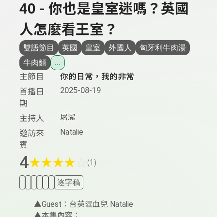
40 - 你也是皇室迷嗎？英國
人怎麼看王室？
雙語節目
英國
皇室
外國人
匈牙利牛肉湯
牛肉麵
...
主節目
你的日常，我的非常
2025-08-19
首播日
期
屠潔
主持人
Natalie
邀訪來
賓
4
★
★
★
★
☆
(1)
逐字稿
▲Guest：台英混血兒 Natalie
▲本集內容：