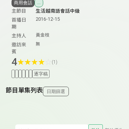
商用會話
...
主節目
生活越南語會話中級
2016-12-15
首播日
期
黃金枝
主持人
無
邀訪來
賓
4
★
★
★
★
☆
(1)
逐字稿
節目單集列表
日期篩選