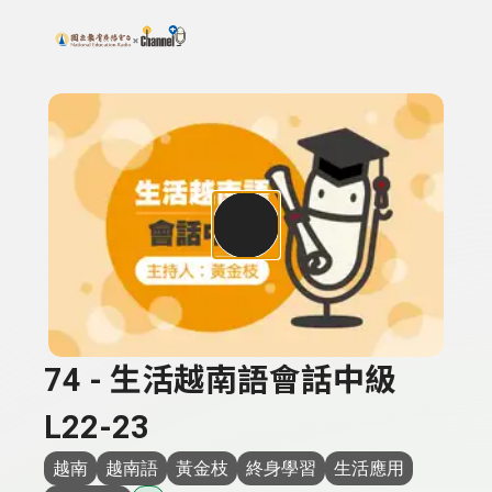
搜尋關鍵字：可輸入節目名稱、主持人或關鍵字
上方功能區塊
74 - 生活越南語會話中級
L22-23
越南
越南語
黃金枝
終身學習
生活應用