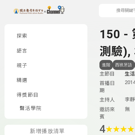
上方功能區塊
左側邊選單
150 
探索
測驗), 
語言
親子
進階
西班牙語
主節目
生活
精選
2014
首播日
期
得獎節目
李靜
主持人
聲活學院
無
邀訪來
賓
4
★
★
★
★
新增播放清單