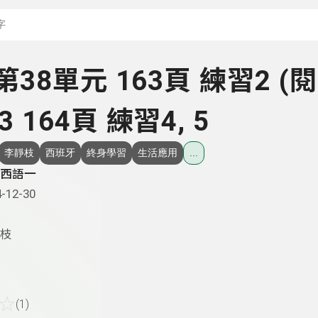
搜尋關鍵字：可輸入節
- 第38單元 163頁 練習2 (
3 164頁 練習4, 5
李靜枝
西班牙
終身學習
生活應用
...
西語一
-12-30
枝
☆
(1)