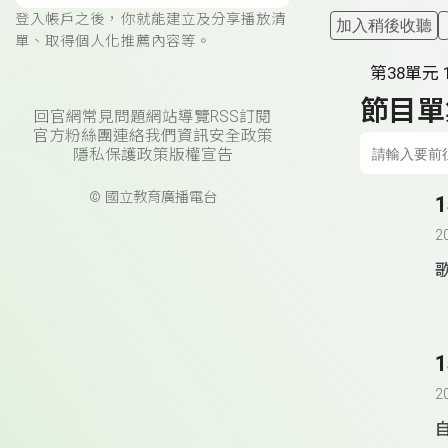
登入帳戶之後，你就能建立及分享播放清
加入稍後收聽
單、取得個人化推薦內容等。
第38單元 1
節目單
回官網
常見問題
網站導覽
RSS訂閱
官方粉絲團
連絡我們
資訊安全政策
隱私保護政策
版權宣告
© 國立教育廣播電台
2
2