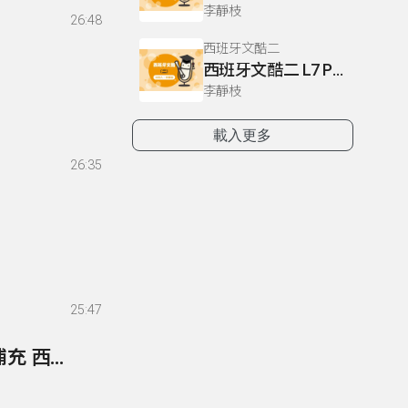
李靜枝
26:48
西班牙文酷二
西班牙文酷二 L7 P60.62-63
李靜枝
載入更多
26:35
25:47
152- 第40單元 164頁 練習1 (短文與閱讀測驗), 2 補充 西班牙語電話用語