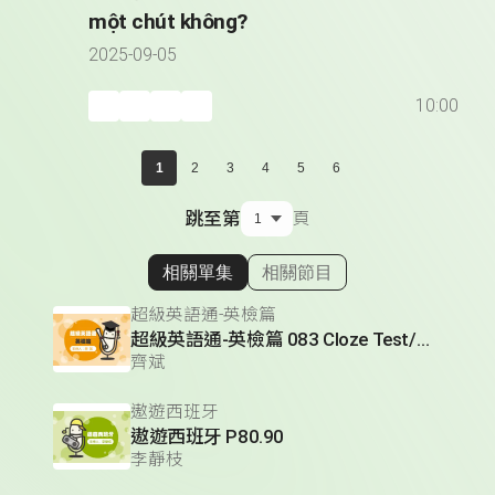
một chút không?
2025-09-05
10:00
1
2
3
4
5
6
跳至第
頁
相關單集
相關節目
顯示相關單集
超級英語通-英檢篇
超級英語通-英檢篇 083 Cloze Test/段落填空-13
齊斌
遨遊西班牙
遨遊西班牙 P80.90
李靜枝