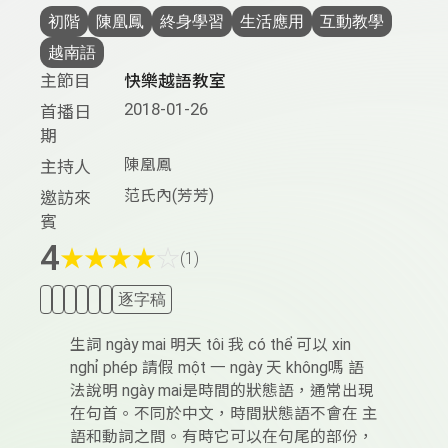
初階
陳凰鳳
終身學習
生活應用
互動教學
越南語
主節目
快樂越語教室
2018-01-26
首播日
期
陳凰鳳
主持人
范氏內(芳芳)
邀訪來
賓
4
★
★
★
★
☆
(1)
逐字稿
生詞 ngày mai 明天 tôi 我 có thể 可以 xin
nghỉ phép 請假 một 一 ngày 天 không嗎 語
法說明 ngày mai是時間的狀態語，通常出現
在句首。不同於中文，時間狀態語不會在 主
語和動詞之間。有時它可以在句尾的部份，