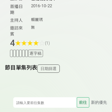
2016-10-22
首播日
期
賴麗琇
主持人
無
邀訪來
賓
4
★
★
★
★
☆
(1)
逐字稿
節目單集列表
日期篩選
前往
新的優先