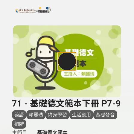
搜尋關鍵字：可輸入節目名稱、主持人或關鍵字
上方功能區塊
71 - 基礎德文範本下冊 P7-9
德語
賴麗琇
終身學習
生活應用
基礎發音
初階
主節目
基礎德文範本