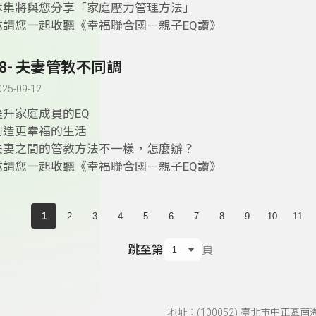
本集將與您分享「家庭壓力管理方法」
邀請您一起收聽《幸福聯合國－親子EQ讚》
48- 夫妻管教不同調
025-09-12
提升家庭成員的EQ
創造更幸福的生活
夫妻之間的管教方法不一樣，怎麼辦？
邀請您一起收聽《幸福聯合國－親子EQ讚》
1
2
3
4
5
6
7
8
9
10
11
跳至第
頁
地址：(100052) 臺北市中正區南