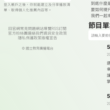
到底什麼是
登入帳戶之後，你就能建立及分享播放清
要如何提
單、取得個人化推薦內容等。
我們一起
節目單
回官網
常見問題
網站導覽
RSS訂閱
官方粉絲團
連絡我們
資訊安全政策
隱私保護政策
版權宣告
© 國立教育廣播電台
2
幸
2