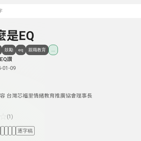
搜尋關鍵字：可輸入節
什麼是EQ
鼓勵
eq
親職教育
...
EQ讚
-01-09
容 台灣芯福里情緒教育推廣協會理事長
☆
(1)
逐字稿