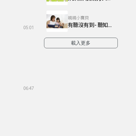
親親小寶貝
有聽沒有到- 聽知覺障礙-03
05:01
載入更多
06:47