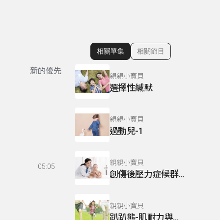
相關單集
相關節目
顯示相關單集
新的優先
親親小寶貝
選擇性緘默
親親小寶貝
過動兒-1
親親小寶貝
05:05
創傷後壓力症候群的介入處理
親親小寶貝
趴趴熊-肌耐力與肌張力01