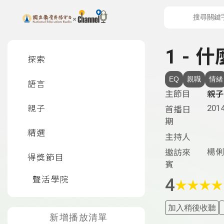
上方功能區塊
左側邊選單
1 - 
探索
EQ
親職
情緒
語言
主節目
親子
2014
親子
首播日
期
精選
主持人
楊俐
邀訪來
得獎節目
賓
聲活學院
4
★
★
★
★
加入稍後收聽
新增播放清單