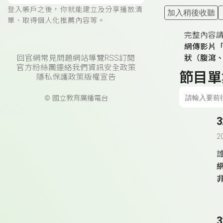
登入帳戶之後，你就能建立及分享播放清
加入稍後收聽
單、取得個人化推薦內容等。
完整內容
網傳影片
回官網
常見問題
網站導覽
RSS訂閱
狀（腹瀉、
官方粉絲團
連絡我們
資訊安全政策
節目單
隱私保護政策
版權宣告
© 國立教育廣播電台
2