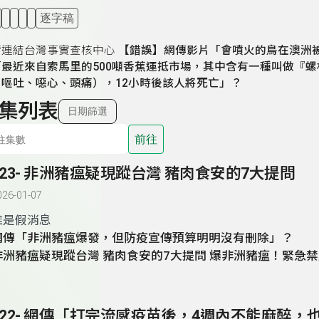
逐字稿
請連結台灣事實查核中心
【錯誤】網傳影片「會噴火的鳥在澳洲
「最近來自索馬里的500噸香蕉運抵市場，其中含有一種叫做『
嘔吐、噁心、頭痛），12小時後該人將死亡」？
集列表
日期篩選
前往
323- 非洲豬瘟疑現蹤台灣 豬肉食安的7大提問
026-01-07
誰是假消息
網傳「非洲豬瘟爆發，但防疫宣傳預算明明沒有刪除」？
非洲豬瘟疑現蹤台灣 豬肉食安的7大提問
爆非洲豬瘟！緊急禁
豬，全台廚餘去化面臨挑戰