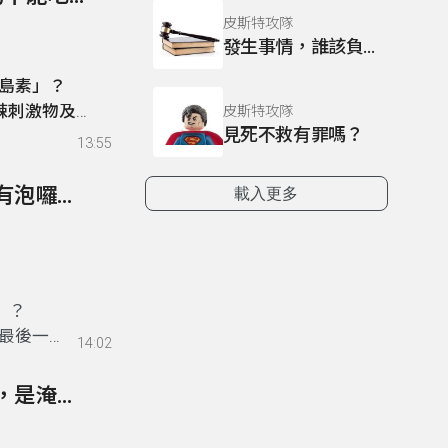
皮斯特攻隊
發生事情，誰該負責？
島素」？
辣刺激物及飲
皮斯特攻隊
見死不救有罪嗎？
13:55
321- 網傳影片「台南洗光電板都只用清水洗就會有泡囉」？
載入更多
」
？
最後一
14:02
320- 網傳「花蓮光復鄉洪流是從砂石場破口灌入，是淹水真凶」？