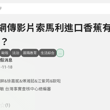
搜尋關鍵字：可輸入節
 - 網傳影片索馬利進口香蕉
？
歐啦
法治
親職教育
生活綜合
...
假消息
-11-18
屏&徐嘉妮&傅湘茹&江紫筠&歐啦
敏 台灣事實查核中心總編審
☆
(1)