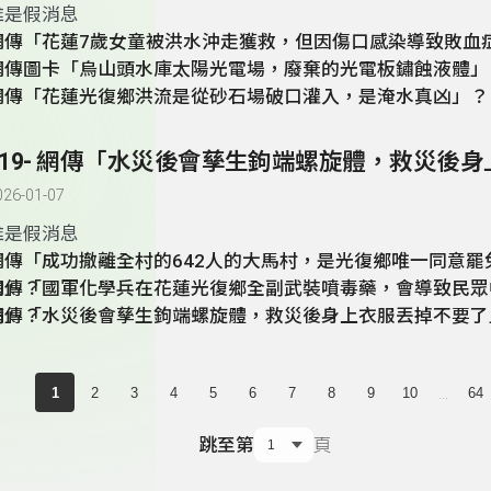
誰是假消息
網傳「花蓮7歲女童被洪水沖走獲救，但因傷口感染導致敗血
網傳圖卡「烏山頭水庫太陽光電場，廢棄的光電板鏽蝕液體」
網傳「花蓮光復鄉洪流是從砂石場破口灌入，是淹水真凶」？
026-01-07
誰是假消息
網傳「成功撤離全村的642人的大馬村，是光復鄉唯一同意罷
的」？
網傳「國軍化學兵在花蓮光復鄉全副武裝噴毒藥，會導致民眾
病」？
網傳「水災後會孳生鉤端螺旋體，救災後身上衣服丟掉不要了
...
1
2
3
4
5
6
7
8
9
10
64
跳至第
頁