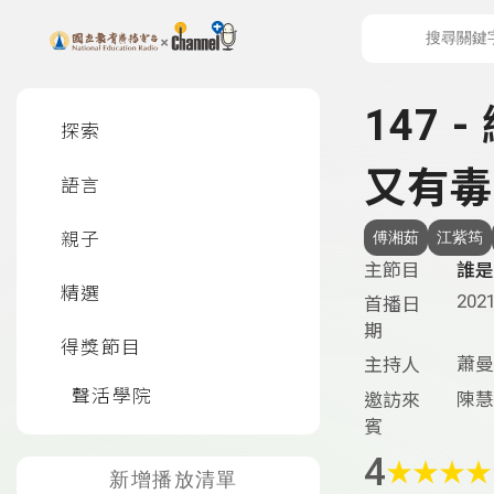
上方功能區塊
左側邊選單
147
探索
又有毒
語言
親子
傅湘茹
江紫筠
主節目
誰是
精選
2021
首播日
期
得獎節目
蕭曼
主持人
聲活學院
陳慧
邀訪來
賓
4
★
★
★
★
新增播放清單