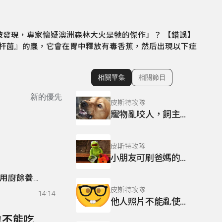
被發現，專家懷疑澳洲森林大火是牠的傑作」？
【錯誤】
螺杆菌』的蟲，它會在胃中釋放有毒香蕉，然后出現以下症
相關單集
相關節目
顯示相關單集
新的優先
皮斯特攻隊
寵物亂咬人，飼主也有責任嗎？
皮斯特攻隊
小朋友可刷爸媽的卡，上網買東西？
用廚餘養
皮斯特攻隊
14:14
他人照片不能亂使用，小心惹出大麻煩
322- 網傳「打完流感疫苗後，4週內不能麻醉，也不能吃海鮮、辛辣刺激物及飲酒」？