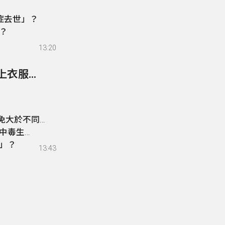
症去世」？
？
13:20
319- 網傳「水災後會孳生鉤端螺旋體，救災後身上衣服丟掉不要了」？
免大於不同意
中毒生
」？
13:43