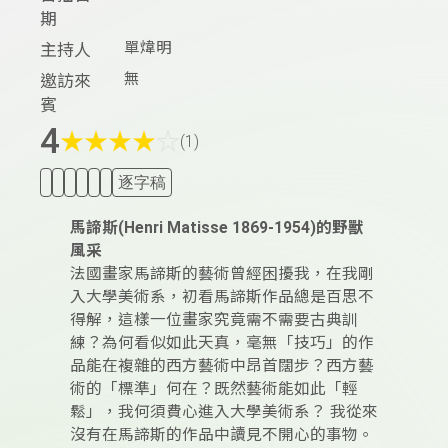
期
單煒明
主持人
無
邀訪來
賓
4
★
★
★
★
☆
(1)
逐字稿
馬諦斯(Henri Matisse 1869-1954)的野獸
風采
法國畫家馬諦斯的藝術曾經困擾我，在我剛
入大學美術系，初看馬諦斯作品總是百思不
得解，這樣一位畫家究竟需不需要古典訓
練？為何看似如此天真，毫無「技巧」的作
品能在複雜的西方藝術中昂首闊步？西方藝
術的「標準」何在？既然藝術能如此「輕
鬆」，我何須費心進入大學美術系？ 我從來
沒有在馬諦斯的作品中讀見不開心的事物。