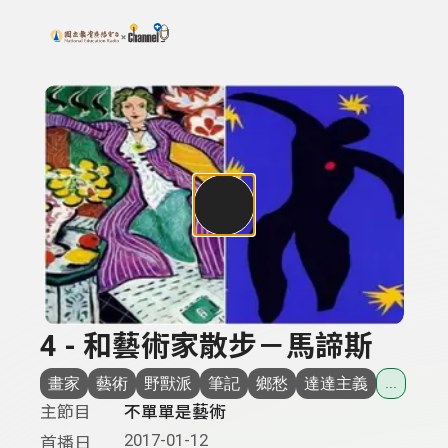
搜尋關鍵字：可輸入節目名稱、主持人或關鍵字
上方功能區塊
4 - 和藝術家散步－馬諦斯
畫家
藝術
野獸派
筆記
鄉愁
達達主義
...
主節目
不單單是藝術
2017-01-12
首播日