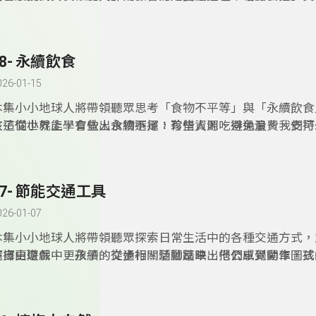
感。這些都是建立自我認同與獨立性的關鍵。
子一同實踐永續行動，孩子不僅看見榜樣，也從中累積做決定
的能力。從種下一棵植物、撿一片垃圾開始，行動的種子已經
發芽。
28- 永續飲食
026-01-15
本集小小地球人將帶領聽眾思考「食物不平等」與「永續飲食
在這個世界上，有些人食物不足，有些人則吃得過量。我們可
孩子從小就能學會做出永續選擇：珍惜資源、避免浪費、支持
食物銀行、豐收節分享活動等方式，支持健康飲食與救濟飢餓
最重要的是，要讓他們有機會自己做選擇、學判斷，才能成為
同理心的永續小公民。
27- 節能交通工具
026-01-07
本集小小地球人將帶領聽眾探索日常生活中的各種交通方式，
選擇更環保、更永續。從步行、騎腳踏車、搭公車到開車，孩
在自由遊戲中，孩子的交通相關活動反映出他們感覺動作圖式
觀察與記錄，認識不同的移動方式對環境的影響。
據皮亞傑（Piaget）的理論與後續教育研究，成人能夠透過
持孩子在這些遊戲中的學習與成長。