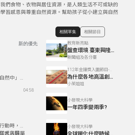
供我們食物、衣物與居住資源，是人類生活不可或缺的
並學習感恩與尊重自然資源。幫助孩子從小建立與自然
相關單集
相關節目
顯示相關單集
教育新亮點
新的優先
盤查環境 臺東興隆國小永續校園
新聞組及各分臺
112年金鐘獎入圍節目-小發現大科學(兒童節目&主持人獎)
為什麼各地高溫創記錄?
自然中」，
小茱姐姐
戶外活動就
04:58
更多引導與
與責任感，
小發現大科學
一年四季變兩季?
育旅程，也
行動時，他
小發現大科學
任感與歸屬
當大人與孩
全球暖化什麼時候開始的?