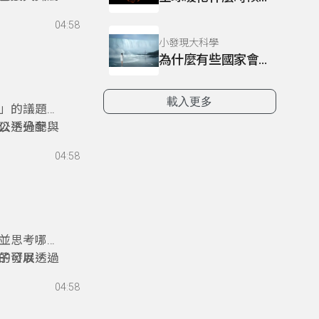
、面對挑戰
04:58
在孩子心中
小發現大科學
為什麼有些國家會消失?
載入更多
」的議題。
以透過參與
公平分配。
。
有責任感與
04:58
並思考哪些
子可以透過
的發展。根
引導與對話支
04:58