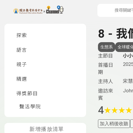
上方功能區塊
左側邊選單
8 -
探索
生態系
全球暖
語言
主節目
小小地
2025
親子
首播日
期
精選
宋慧
主持人
Joh
邀訪來
得獎節目
賓
聲活學院
4
★
★
★
★
加入稍後收聽
新增播放清單