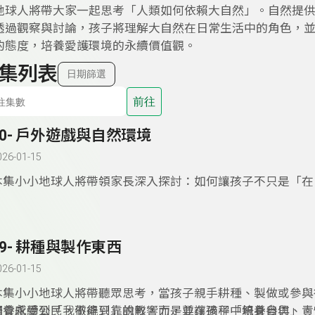
地球人將帶大家一起思考「人類如何依賴大自然」。自然提
透過觀察與討論，孩子將理解大自然在日常生活中的角色，
的態度，培養愛護環境的永續價值觀。
集列表
日期篩選
前往
30- 戶外遊戲與自然環境
026-01-15
本集小小地球人將帶領家長深入探討：如何讓孩子不只是「在
更能真正「關心自然、改變世界」。很多人以為，多帶孩子到
夠了，但如果我們希望孩子成為關心地球的永續公民，還需要
行動。透過觀察、討論與實踐，我們能幫助孩子從小建立自信
29- 耕種與製作東西
相信自己也能為世界帶來正向的改變。這是一場由內而外的教
是對未來最美好的投資。
026-01-15
本集小小地球人將帶聽眾思考，當孩子親手耕種、製做或參與
們會感受到「我做得到」的影響力，並在過程中培養自信、責
培養永續公民，不能只靠說教，而是要讓孩子「親身參與」。