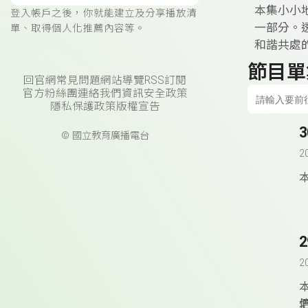
本集小小
登入帳戶之後，你就能建立及分享播放清
一部分。
單、取得個人化推薦內容等。
和諧共處
節目單
回官網
常見問題
網站導覽
RSS訂閱
官方粉絲團
連絡我們
資訊安全政策
隱私保護政策
版權宣告
© 國立教育廣播電台
2
2