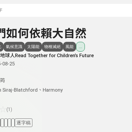
搜尋關鍵字：可輸入節
 我們如何依賴大自然
化
氣候意識
太陽能
物種滅絕
風能
...
球人Read Together for Children’s Future
-08-25
筠
n Siraj-Blatchford、Harmony
☆
(1)
逐字稿