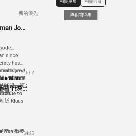
相關單集
相關節目
顯示相關單集
新的優先
無相關單集
95- 德國記者眼中的台灣 Klaus Bardenhagen - German Journalist Reporting from Taiwan since 2008
isode
an since
ociety has
r last show!
 about
enhagen，
46:03
man
out Taiwan –
播、或電視
us and his
r for
nd the
的認識——台
treon 網
94- Tobie Openshaw 歐陽峰 - 來自南非的攝影師藉著他深情的鏡頭來探索/紀錄台灣 * Taiwan Through the Lens of Tobie Openshaw
 most
與常理，」
ntinue to
 Klaus
台灣的德國
看見台灣
看見自己。
灣
aiwan for
不尋常，不被
34:25