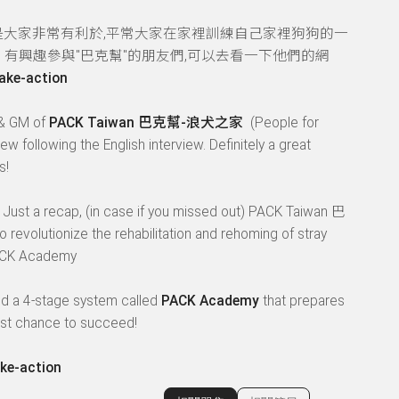
是大家非常有利於,平常大家在家裡訓練自己家裡狗狗的一
有興趣參與"巴克幫"的朋友們,可以去看一下他們的網
ake-action
r & GM of
PACK Taiwan 巴克幫-浪犬之家
(People for
ew following the English interview. Definitely a great
ls!
 Just a recap, (in case if you missed out) PACK Taiwan 巴
volutionize the rehabilitation and rehoming of stray
f PACK Academy
d a 4-stage system called
PACK Academy
that prepares
est chance to succeed!
ke-action