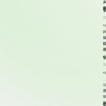
o
T
G
T
a
F
M
2
i
T
M
*
T
E
人
m
S
h
t
e
e
不
T
g
至
2
e
的
d
*
e
i
S
t
熱
人
o
"
I
5
p