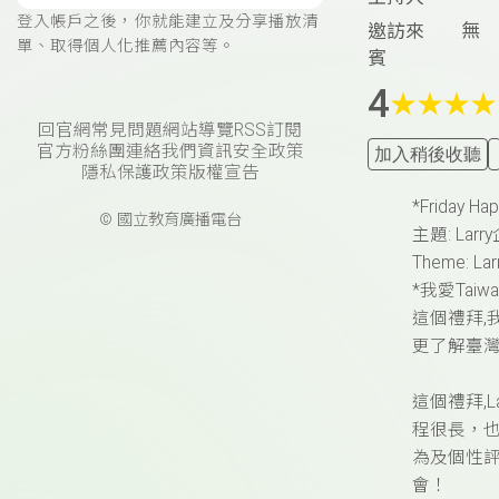
登入帳戶之後，你就能建立及分享播放清
無
邀訪來
單、取得個人化推薦內容等。
賓
4
★
★
★
★
回官網
常見問題
網站導覽
RSS訂閱
官方粉絲團
連絡我們
資訊安全政策
加入稍後收聽
隱私保護政策
版權宣告
*Friday Ha
© 國立教育廣播電台
主題: La
Theme: Larr
*我愛Tai
這個禮拜,我
更了解臺灣
這個禮拜,L
程很長，
為及個性
會！