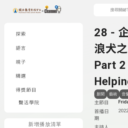
上方功能區塊
左側邊選單
28 -
探索
浪犬之家
語言
Part 2
親子
精選
Helpin
得獎節目
新聞
藝術
音
Frid
聲活學院
主節目
2022
首播日
期
新增播放清單
主持人