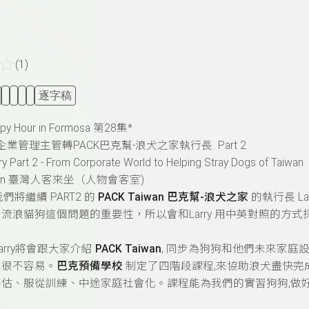
☆
(1)
逐字稿
ppy Hour in Formosa 第28集*
rry企業管理主管轉PACK巴克幫-浪犬之家執行長 Part 2
y Part 2 - From Corporate World to Helping Stray Dogs of Taiwan
wan 臺灣人客來坐（人物會客室)
們將繼續 PART2 的
PACK Taiwan 巴克幫-浪犬之家
的執行長 La
流浪貓狗這個問題的重要性，所以會和Larry 用中英對照的方式
arry將會跟大家介紹
PACK Taiwan
, 同步為狗狗和他們未來家庭
也很不容易。
巴克預備學校
制定了四階段課程,來協助浪犬盡快完
評估、服從訓練、中途家庭社會化。課程能為我們的實習狗狗,做