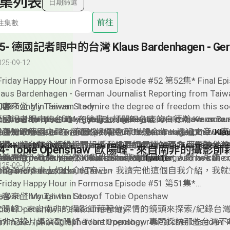
集列表
日期篩選
前往
025-09-12
Friday Happy Hour in Formosa Episode #52 第52集* Final Ep
laus Bardenhagen - German Journalist Reporting from Taiw
008
客來坐 My Taiwan Story
I like living in Taiwan. I admire the degree of freedom this s
國記者眼中的台灣 - Klaus Bardenhagen
 had the hardest time trying to figure out who to have on ou
chieved for itself. My goal is to make the world know more
「taiwanreporter」在臉書上打開知名度的白德瀚 Klaus Bard
nd what better candidate than Klaus Bardenhagen, the Ger
aiwan. There is so much people in the West should know ab
在台灣跟德國之聲、德國公共電台等媒體合作，透過文章、廣
更加瞭解Klaus 在台灣的報導嗎？ To learn more about
Kla
ournalist who has been reporting from Taiwan as a freelance
bout its democracy, diverse culture, stunning landscapes, a
報導，將台灣介紹給世界。「我的目標是增加西方世界對台灣
ork:
喜歡 Klaus 在台灣的新聞報導，想更加支持他嗎？ 可以去他的Pa
and
InTaiwan
erman media since 2008. After all, a journalist will have the
mazing people here.” - Klaus Bardenhagen
灣的民主、社會、自然、與人民。我支持民主、人權、永續、
laus 的 Twitter You can catch him on
看看哦！To support Klaus on his Patreon page so he can co
Twitter
025-09-12
nbiased perspective, no?
白德瀚在臉書上如此介紹自己。我讀完他這個自我介紹，我就知道
ring more news about Taiwan
就是我在找的最後一集來賓的最佳人選！在這個誤打誤撞來到
ttps://www.patreon.com/taiwanreporter
每週的來賓DJ音樂分享
*Friday Happy Hour in Formosa Episode #51 第51集*
人眼裏，台灣究竟是有什麽樣的魅力讓他這麽的想讓全世界都
he Wellerman (Sea Shanty) - From TikTok to Epic Remix
aiwan Through the Lens of Tobie Openshaw
客來坐 My Taiwan Story
呢？希望這集的采訪也可以也讓台灣人的你，透過 Klaus 來
歐陽峰 - 來自南非的攝影師藉著他深情的鏡頭來探索/紀錄台
obie Openshaw is a documentary
ilmmaker/photographer/anthropology researcher based in T
南非紀錄片導演歐陽峰 Tobie Openshaw 專門採訪那些台灣