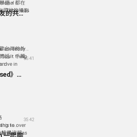
tional
學運，都在
es, Tobie was
的在用他的攝影
93- Edouard Roquette - Rooms Taipei 專屬外國朋友的共享公寓
ulture
一個題材的
r of Song”
unflower
去真正深入瞭
防災準備/公民韌性
researcher -
couldn’t
u are ready
歡台灣的外
 Taiwan
fficult thing
的話，千萬
35:41
arrive in
rd
ducing our
外國朋友的共享
92- 熱愛分享台灣的 Nick Kembel 《Taiwan Obsessed》旅遊部落格 * Sharing His Taiwan Obsession with the World - Nick Kembel
合外國人需求
t-hand
 be a
心的服務！我真
ments in
到一個新的國
ransition
是給這些剛
much more
，讓他們很
nty of
國朋友們一
格
35:42
re.
king to over
, this is
 My plan was
n and
。結果沒想到
92- 跟 Englist & Taipei Teen Tribute 的創辦人Adam 一起聊批判性思考學英文 * Adam Hatch - Founder of Englist & Taipei Teen Tribute