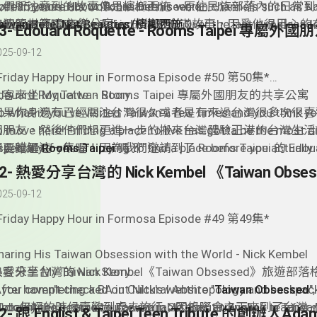
ver 25 years. His work has been seen on channels such as Na
人們所注意到的故事像是檳榔西施、原住民族部落內的日常到
o learn more about Tobie and his work:
eographic, Discovery, and the BBC. Over the last two decad
他的題材範疇之中。Tobie 的攝影充滿故事，因爲他很用心
aiwan Betel Nut Beauties/檳榔西施
每週的來賓DJ音樂分享
ble to document and capture different aspects of Taiwan c
詮釋台灣的角度，讓世界看到台灣真實的一面。有時候光收集
ilmmaker Nights Taipei
artha Wainwright’s cover of the Leonard Cohen song “Towe
025-09-12
ncluding the betel nut girl culture (what started it all), the S
内容就花了幾年的時間，主要就是因爲 Tobie 他堅持耐心地
aiwan Disaster Preparedness/Civil Resilience - 台灣
ovement, human rights and Indigenous rights.
解這個題材/文化/人物。只有這樣才能真正呈現真實的台灣。
Friday Happy Hour in Formosa Episode #50 第50集*
obie Openshaw - Documentary filmmaker and anthropology 
douard Roquette - Rooms Taipei 專屬外國朋友的共享公寓
客來坐 My Taiwan Story
oved to Taiwan from South Africa over two decades ago. I 
o what if you’ve visited Taiwan a few times and you think yo
如果你身邊有已經關注台灣很久或者是有來過台灣很多次很喜
ave picked a better guest to come to our show to share his
o move here! Finding a place to live has gotta be the most di
國朋友，然後他們想更進一步的搬來台灣體驗正港的台灣生活
xperience with our listeners.
specially if you are trying to find a place before you actually 
要錯過這一集喔！因為我們邀請到了 Rooms Taipei 的 Edoua
想更瞭解
Rooms Taipei
嗎？
aiwan. I am going to hook you up with an insider tip by intro
Roquette 來跟我們討論一下他和其他創辦人一起建立專屬
每週的來賓DJ音樂分享
uest this week! Edouard from
公寓公司- 提供剛搬到台灣的外國朋友們可以馬上入住而且適
繁 LE MONDE - 邱比 CHIU PI
Rooms Taipei
knew from firs
025-09-12
xperience that finding a place to live in a foreign country can
公寓！Edouard 他們的 Rooms Taipei真的是一個非常貼
aunting task! So their team has prepared a handful of apart
的覺得Edouard開這個公司的動機，真是超佛心的！ 畢竟搬
Friday Happy Hour in Formosa Episode #49 第49集*
asy-access neighborhoods for newcomers where they can t
家要融入那邊的語言文化生活環境是一件蠻困難的事情！不僅
nto the new environment/culture with ease. They offer so 
來來台灣的外國人一個比較像是他們原生國家熟悉的居住環境
haring His Taiwan Obsession with the World - Nick Kembel
han just a place to live as the co-living spaces also offer ple
快地能夠融入台灣的文化以及生活。還可以跟各國各地來的外
愛分享台灣的 Nick Kembel《Taiwan Obsessed》旅遊部落
客來坐 My Taiwan Story
pportunities to mingle and assimilate into Taiwanese cultu
起體驗台灣所有的美好，是不是很棒棒呢？
After completing a BA in Cultural Anthropology and backpac
f you haven't checked out Nick's website "
Taiwan Obsessed
"
0 countries, I came to Taiwan in 2008 as an English teacher.
robably the best resource available about traveling in Taiwa
Nick 年輕的時候喜歡到處去旅行；因緣際會之下來到了台灣