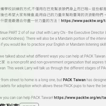
備學校訓練的方式,不僅用在巴克幫浪狼們身上而已哦~ 這些都
後也希望大家有機會,能用自己的力量來幫助臺灣的流浪動物們。
看什麼是最適合你盡一份力量的方法！
https://www.packtw.org/t
tinue PART 2 of of our chat with Larry Chi - the Executive Directo
 and Kindness). There will also be a Mandarin portion of the intervi
if you would like to practice your English or Mandarin listening skil
e talked about what different ways you can help at PACK Taiwan.
a non-profit and non-government organization that aspires to re
wan. This week Larry will talk us through the different stages o
 from street to home is a long one, but
PACK Taiwan
has designe
cadets for adoption which allows these PACK pups to have the b
ow you can can help PACK Taiwan!
https://www.packtw.org/en/ta