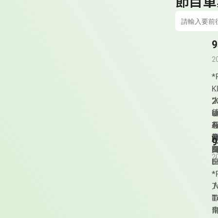
節目單
2
*
K
2
人
“
德
I
a
以
A
T
想
j
a
w
G
a
K
頁
2
u
b
h
­
T
T
人
T
f