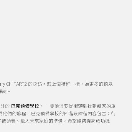
rry Chi PART2 的採訪。跟上個禮拜一樣，為更多的聽眾
採訪。
設計的
巴克預備學校
。 一隻浪浪要從街頭到找到新家的旅
成他們的旅程。巴克預備學校的四階段課程內容包含：行
好被領養、融入未來家庭的準備，希望能夠提高成功機