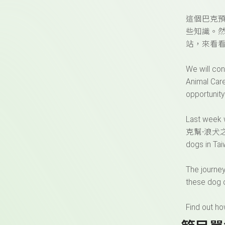
這個巴克預
些知識。然
站，來看
We will con
Animal Care
opportunity 
Last week w
克幫-浪犬之家 is 
dogs in Tai
The journey
these dog 
Find out h