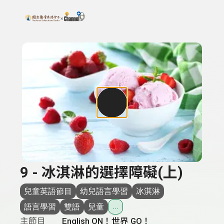
搜尋關鍵字：可輸入節目名稱、主持人或關鍵字
上方功能區塊
9 - 冰淇淋的選擇障礙(上)
兒童英語節目
幼兒語言學習
冰淇淋
語言學習
雙語
兒童
...
主節目
English ON！世界 GO！