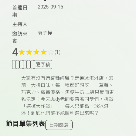
2025-09-15
首播日
期
主持人
袁子樺
邀訪來
賓
4
★
★
★
★
☆
(1)
逐字稿
大家有沒有過這種經驗？走進冰淇淋店，眼
前一大排口味，每一種都好想吃
──
草莓、
巧克力、藍莓優格、焦糖牛奶
……
結果反而更
難決定！今天
Judy
老師要帶著同學們，挑戰
「選擇大作戰」
──
每人只能點一球冰淇
淋！到底他們能不能順利選出來呢？
節目單集列表
日期篩選