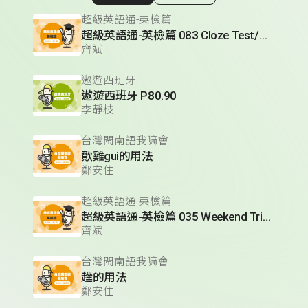
顯示相關單集
超級英語通-英檢篇
超級英語通-英檢篇 083 Cloze Test/段落填空-13
齊斌
遨遊西班牙
遨遊西班牙 P80.90
李靜枝
台灣閩南語我嘛會
歕雞gui的用法
鄭安住
超級英語通-英檢篇
超級英語通-英檢篇 035 Weekend Trip- 週末旅遊
齊斌
台灣閩南語我嘛會
趖的用法
鄭安住