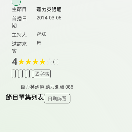
...
主節目
聽力英語通
2014-03-06
首播日
期
齊斌
主持人
無
邀訪來
賓
4
★
★
★
★
☆
(1)
逐字稿
聽力英語通 聽力測驗 088
節目單集列表
日期篩選