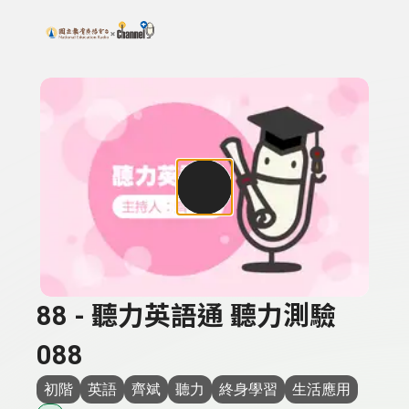
搜尋關鍵字：可輸入節目名稱、主持人或關鍵字
上方功能區塊
88 - 聽力英語通 聽力測驗
088
初階
英語
齊斌
聽力
終身學習
生活應用